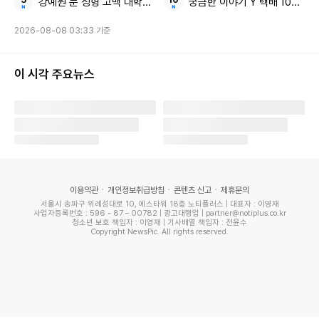
강예원 눈 성형 고백 대학생 비주얼
궁금한 이야기 Y 택배 100개 
2026-08-08 03:33 기준
오는 2월 14일 솔로 미니앨범 'AMORTAGE(아모르타주)'를
발매하는 지수도 31일 타이틀 포스터를 공개, 신보 'AMORTA
이 시각 주요뉴스
GE'의 비주얼을 처음으로 예고했다.
사진 속 지수는 사랑스러운 무드와 건강미 넘치는 비주얼로 시
선을 사로잡았다. 그는 화려한 외모와 압도적인 아우라를 풍기
면서, 단 한 컷만으로 본 앨범에 대한 기대감을 고조시켰다.
이용약관
개인정보취급방침
콘텐츠 신고
제휴문의
서울시 송파구 위례성대로 10, 에스타워 18층 노티플러스 | 대표자 : 이영재
사업자등록번호 : 596 - 87 – 00782 | 광고대행업 | partner@notiplus.co.kr
지수의 솔로앨범명인 'AMORTAGE'는 불어로 사랑을 뜻하는
청소년 보호 책임자 : 이영재 | 기사배열 책임자 : 전윤수
Copyright NewsPic. All rights reserved.
'AMOR'와 영화 구성 기법 중 'MONTAGE'를 합쳐 새롭게 만
든 단어다. 지수만의 유니크한 감성을 전달할 계획이다.
제니와 지수, 두 멤버가 동시에 프로모션을 전개하면서 비슷한