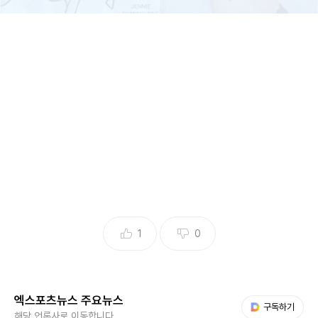
(엑스포츠뉴스 조혜진 기자) 그룹 블랙핑크가 올해 완전체 활
동을 예고한 가운데, 개개인 멤버들이 솔로 활동에 박차를 가
하고 있다.
제니와 지수는 각각 3월과 2월 앨범 발매를 앞두고, 오늘(31
일) 선공개곡 발매와 컴백 이미지를 공개하며 솔로 앨범을 향
한 기대감을 드높였다.
1
0
제니는 이날 오후 2시 오는 3월 7일 발매되는 첫 번째 솔로 정
규 앨범 'Ruby(루비)'의 수록곡 'Love Hangover(러브 행오
엑스포츠뉴스 주요뉴스
버)'를 선공개한다.
다음 My뉴스
구독하기
해당 언론사로 이동합니다.