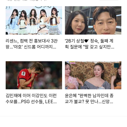
이 곡은 자신에게 좋지 않다는 것을 알지만, 저항할 수 없는 끌
림에 대한 내용이 담겨 있다. 특히, 도미닉 파이크(Dominic Fi
ke)가 피처링에 참여해 기대를 더하고 있다.
리센느, 컴백 전 홍보대사 3관
'28기 상철♥' 정숙, 둘째 계
이밖에도 이번 앨범에는 차일디쉬 감비노(Childish Gambin
왕…'야호' 신드롬 어디까지
획 질문에 "딸 갖고 싶지만…
[엑's 이슈]
또 아들일까 봐 겁나" [★해시
o), 도이치(Doechii), 두아 리파(Dua Lipa), FKJ, 칼리 우치
태그]
스(Kali Uchis) 등 세계적인 아티스트들과의 협업곡이 수록된
다. 이 소식이 전해지면서 화제를 모은 제니는 정규앨범 발매
전 수록곡 중 하나인 'ZEN(젠)' 뮤직비디오를 기습 공개, 남다
른 스케일이목을 끌기도 했다.
김민재에 이어 이강인도 이런
윤은혜 "완벽한 남자인데 종
수모를…PSG 선수들, LEE
교가 불교? 못 만나...신앙심
빼고 전원 월드컵 32강 진출
깊었으면" (아근진)