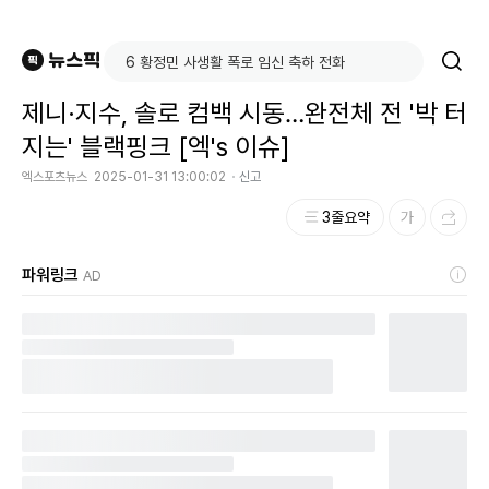
제니·지수, 솔로 컴백 시동…완전체 전 '박 터
지는' 블랙핑크 [엑's 이슈]
엑스포츠뉴스
2025-01-31 13:00:02
신고
3줄요약
파워링크
AD