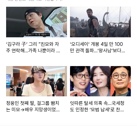
[TV리포트=남금주 기자] 이세영이 나인우에게 키스하려 다
‘김구라 子’ 그리 “친모와 자
‘오디세이’ 개봉 4일 만 100
가섰다.
주 연락해…가족 나뿐이라 내
만 관객 돌파…’왕사남’보다
가 더 챙겨야” [RE:뷰]
하루 빨라
31일 방송된 MBC 금토드라마 ‘모텔 캘리포니아’에는 지강희
(이세영 분)에게 투덜대는 천연수(나인우)의 모습이 그려졌다.
이날 지강희 방에서 뜨거운 키스를 한 지강희와 천연수. 그때
지춘필(최민식)이 간식 배달을 위해 문을 두드렸고, 천연수는
황급히 발코니로 몸을 숨겼다. 다시 옥상에서 만난 두 사람. 천
정웅인 첫째 딸, 걸그룹 뺨치
잇따른 탈세 의혹 속…국세청
는 미모→배우 지망생이었
도 인정한 ‘모범 납세’로 찬사
연수는 지강희에게 “너 친구 할 수 있어? 너도 못 하겠지? 네가
다…”차근차근 준비 중” [RE:
받은 ★들 [종합]
날 친구라고 생각했어봐. 왜 아저씨 왔을 때 날 숨겼겠냐”라고
뷰]
확신했다.