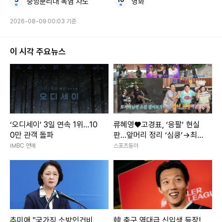
중앙분리대 폭염 차도
영화
2026-08-09 00:03 기준
이 시각 주요뉴스
‘오디세이’ 3일 연속 1위…10
류혜영♥고경표, ‘응팔’ 현실
0만 관객 돌파
판…앞머리 정리 ‘심쿵’→최고
7.8% (나혼산)
iMBC 연예
스포츠동아
추미애 "국가직 소방인건비,
韓 축구 역대급 신입생 등장!