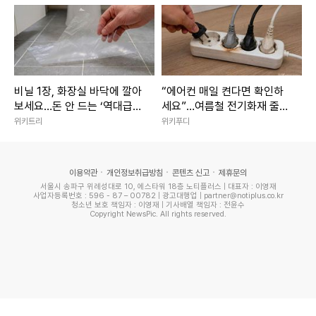
그러던 중 윤난우(최희진)가 지강희를 찾아와 당나귀 집을 짓
는 걸 도와달라고 부탁했다. 금석경이 대신 나섰지만, 도움이
되지 않았다. 결국 지강희가 나서서 당나귀의 집을 만들었다.
지강희와 천연수는 서로를 보며 질투했고, 지강희는 “내 집은
비닐 1장, 화장실 바닥에 깔아
“에어컨 매일 켠다면 확인하
보세요…돈 안 드는 ‘역대급
세요”…여름철 전기화재 줄이
내가 짓고 싶어서 현장 나가서 배웠다. 천연수, 네 방도 있어.
꼼수’ 발견
는 점검법
위키트리
위키푸디
네가 만들어 달라며”라면서 괜히 “애들이랑 와이프랑 오든
지”라고 말했다. 이에 천연수는 “봐서. 애들이랑 와이프가 간
다고 하면”이라고 응수하기도.
이용약관
개인정보취급방침
콘텐츠 신고
제휴문의
서울시 송파구 위례성대로 10, 에스타워 18층 노티플러스 | 대표자 : 이영재
사업자등록번호 : 596 - 87 – 00782 | 광고대행업 | partner@notiplus.co.kr
청소년 보호 책임자 : 이영재 | 기사배열 책임자 : 전윤수
Copyright NewsPic. All rights reserved.