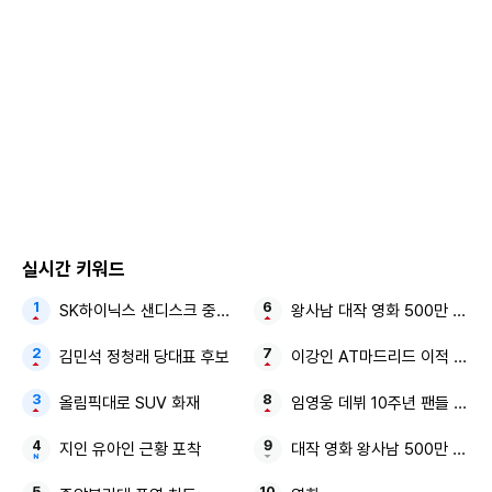
그러나 지강희는 단순히 오해받을까 봐 그런 거라고 선을 그었
다. 천연수는 “너랑 나랑은 친구일 수 없어. 우리는 키스까지
했는데”라고 했지만, 지강희는 “키스 한 번 했다고 우리가 뭐
라도 돼? 촌스럽게”라고 밝혔다. 천연수가 “너도 좋아했잖아.
좋다고 매달리고 끌어안고 그건 뭔데”라고 따지자, 지강희는
“기억 안 나. 뭐 할 때마다 다 기억나?”라며 “설마 너는 그때 이
후로 한 번도 안 했어?”라고 되물었다.
실시간 키워드
SK하이닉스 샌디스크 중국 충칭 패키징공장
왕사남 대작 영화 500만 관객
김민석 정청래 당대표 후보
이강인 AT마드리드 이적 이유
올림픽대로 SUV 화재
임영웅 데뷔 10주년 팬들 정말 
지인 유아인 근황 포착
대작 영화 왕사남 500만 관객