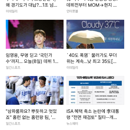
왜 경기도가 대납?…1조 넘
데뷔전부터 MOM→현지 호
어"
평 일색…“승리만큼이나 가장
이데일리
인터풋볼
많은 관심을 받은 선수는 이
한범”
이에 천연수는 “그때? 그건 기억하네”라고 씁쓸하게 말하며
임영웅, 무명 딛고 ‘국민가
`40도 폭염` 물러가도 무더
수’까지... 오늘(8일) 데뷔 10
위는 계속…낮 최고 35도[내
“솔직히 네가 나 버릴 줄 알았으면 그때 나 너랑 안 잤어. 나한
주년
일날씨]
일간스포츠
이데일리
테 평생 간직될 첫 기억이 너한테 그렇게까지 하찮고 별거 아
니었던 거야?”라고 했고, 지강희는 “누가 아무것도 아니래? 나
도 처음이었다. 근데 어쩌라고 이제 와서”라며 공사 끝나면 멀
어질 사이라고 했다. 간신히 지강희에게 닿을 때마다 지강희가
절벽 끝으로 내몬다고 말하는 천연수. 지강희는 “그만하자. 다
"삼파룸파요? 뿌듯하고 멋있
ISA 혜택 축소 논란에 李대통
지났고 다 귀찮아”라고 했고, 결국 천연수는 “그래 그만하
죠" 홈런 없는 홈런왕 팀, '최
령 "전면 재검토" 질타···개선
단신 듀오' 김지찬-김성윤 덕
안 마련 착수
일간스포츠
뉴스웨이
자”라며 돌아섰다.
에 산다 [IS 스타]