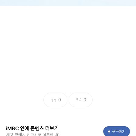
0
0
오늘(30일) 방송되는 JTBC ‘1호가 될 순 없어2’에서는 개그
맨 부부 아내들의 럭셔리 단합대회가 열린다.
iMBC 연예 콘텐츠 더보기
팽현숙은 “그간 이혼 1호가 되지 않기 위해 고생한 아내들을
페이스북
구독하기
해당 콘텐츠 제공사로 이동합니다.