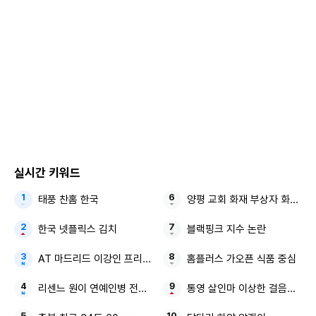
형에 대한 비난이 폭주했다는 후문. 또한 김지혜는 “본때를 보
여주려 자리를 박차고 일어났다”고 밝혀 일촉즉발이었던 당시
상황을 설명해 궁금증을 자아낸다.
iMBC연예 김혜영 | 사진출처 JTBC
※ 이 콘텐츠는 저작권법에 의하여 보호를 받는바, 무단 전재
실시간 키워드
복제, 배포 등을 금합니다.
본 콘텐츠는
뉴스픽 파트너스
에서 공유된 콘텐츠입니다.
태풍 찬홈 한국
양평 교회 화재 부상자 화재 진
한국 넷플릭스 김치
블랙핑크 지수 논란
AT 마드리드 이강인 프리시즌 맨시티전
홈플러스 가오픈 식품 중심
리센느 원이 연예인병 전참시
통영 살인마 이상한 걸음걸이 