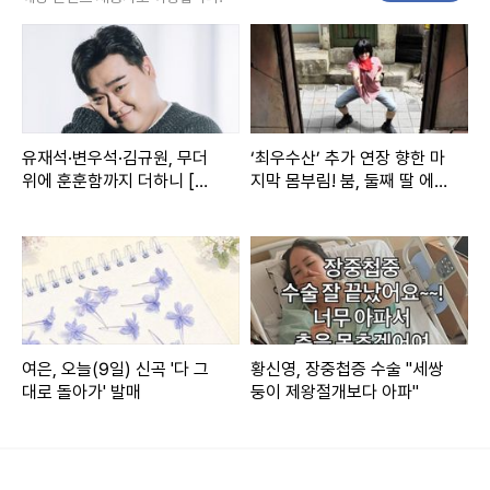
위해 럭셔리 파티를 준비했다”며 모임의 취지를 밝힌다. 이에
아내들은 “개그맨 부부 이혼율 0%는 우리가 참아온 덕분”이
라며 의기투합하고, “오늘만큼은 ‘자유부인’”임을 선언하며 본
격적으로 휴가를 즐긴다.
유재석·변우석·김규원, 무더
‘최우수산’ 추가 연장 향한 마
아내들의 모임은 대형 수영장과 루프탑, 청량한 뷰에 이국적
위에 훈훈함까지 더하니 [주
지막 몸부림! 붐, 둘째 딸 에피
간연예이슈]
소드 공개
감성까지 모두 겸비한 럭셔리 풀빌라에서 이뤄진다. 애프터눈
티와 초호화 식사를 즐기며 자유를 만끽한 아내들. 반면, 이와
정반대의 가성비 파티를 다녀온 남편들은 빈부격차를 느끼며
부러움을 숨기지 못한다.
여은, 오늘(9일) 신곡 '다 그
황신영, 장중첩증 수술 "세쌍
파티 중 “내 이번 생은 박준형으로 끝인가 억울했다”며 말문을
대로 돌아가' 발매
둥이 제왕절개보다 아파"
연 김지혜는 “최근 이혼 1호가 될 뻔했다”는 돌발 발언으로 이
목을 집중시킨다. 이어 “자녀들 앞에서 내 험담을 했다”며 박
준형의 만행을 폭로한다. 사연을 들은 아내들은 경악하며 박준