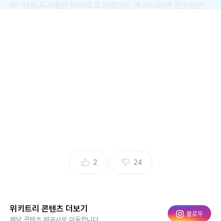
해 "강성 지지층만 바라보고 가겠다는 게 아니라면 민주당은
지금이라도 '대야 투쟁', '야당 협박'을 멈추고 국민의힘을 국정
의 동반자로 존중하길 바란다"라고 말했다.
2
24
위키트리 콘텐츠 더보기
국민의힘 곽규택 의원 / 연합뉴스
인스타그램
팔로우
해당 콘텐츠 제공사로 이동합니다.