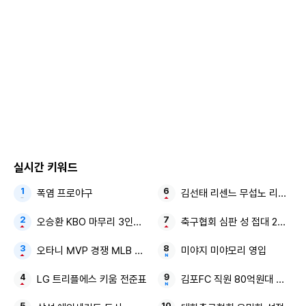
그러면서도 "민주당이 정쟁이 아닌 국민 통합과 민생 해결을
위한 실질적인 정책 마련에 당력을 집중한다면 국민의힘 역시
민생과 국익을 위한 조건 없는 협조에 나설 것"이라고 덧붙였
다.
앞서 이날 더불어민주당 8·2 전당대회에서 정청래 후보가 박
찬대 후보를 꺾고 새 당대표에 선출됐다. 이재명 정부 출범 후
첫 여당 대표로 개혁에 속도를 내면서 내년 6월 지방선거를 준
실시간 키워드
비할 것으로 보인다.
폭염 프로야구
김선태 리센느 무섭노 리센느 2
정 신임 대표는 2일 경기 고양 킨텍스에서 열린 전당대회 당대
오승환 KBO 마무리 3인방 김도영·안현민
축구협회 심판 성 접대 2억원대
표 경선에서 61.74%의 득표율을 기록했다. 이는 박 후보(38.
26%)에 크게 앞선 수치이자 권리당원 55%, 대의원 15% 투
오타니 MVP 경쟁 MLB 새 역사
미야지 미야모리 영입
표와 일반 국민 여론조사 30%를 최종 합산한 결과다.
LG 트리플에스 키움 전준표
김포FC 직원 80억원대 횡령
정 신임 대표는 전임자인 이 대통령의 잔여 임기를 이어받아