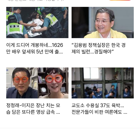
곽규택 수석대변인은 이날 정 대표의 선출 직후 논평을 내고
"정 대표의 당선을 축하한다. 하지만 동시에 '정청래의 민주
당'에 대한 걱정이 앞서는 것도 사실"이라며 이같이 밝혔다.
곽 수석대변인은 "정 대표는 민주당 내에서도 대표적인 강경
이게 드디어 개봉하네…1626
“김용범 정책실장은 한국 경
파로 꼽히는 인물로, 그간 국회 법제사법위원장을 지내며 거대
만 배우 앞세워 5년 만에 출격
제의 빌런…경질해야”
하는 ‘한국 영화’
의석수로 국민의힘을 탄압하는 모습을 보여왔다"라며 "전당대
회 과정에서는 이재명 대통령을 향한 무한 충성과 강성 지지층
을 겨냥한 '야당 때리기'에만 집중했다"라고 했다.
이어 "최근엔 '내란 종식'이란 명분 하에 국회 의결로 위헌정당
해산 심판 청구가 가능하게 하는 반헌법적 법안을 발의하며
정청래-이지은 장난 치는 모
교도소 수용실 37도 육박...
습 담은 또다른 영상 급속 확
전문가들이 비판 여론에도 에
'야당 말살' 시도까지 나섰다며 "그간 보인 언행을 보면 정 대표
산
어컨 설치를 권장하는 이유
의 목표가 '여야 협치'보다 '여당 독주', '입법 독재'에 있다는 사
실은 너무나 자명해 보인다"라고 강조했다.