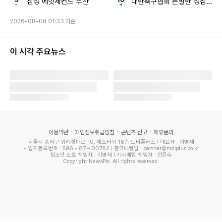
삼성 에잇세컨드 두산
대한축구협회 은밀한 성접대
내년 8월까지 대표직을 수행한다.
2026-08-08 01:33 기준
Copyright ⓒ 위키트리 무단 전재 및 재배포 금지
이 시각 주요뉴스
본 콘텐츠는
뉴스픽 파트너스
에서 공유된 콘텐츠입니다.
이용약관
개인정보취급방침
콘텐츠 신고
제휴문의
서울시 송파구 위례성대로 10, 에스타워 18층 노티플러스 | 대표자 : 이영재
사업자등록번호 : 596 - 87 – 00782 | 광고대행업 | partner@notiplus.co.kr
청소년 보호 책임자 : 이영재 | 기사배열 책임자 : 전윤수
Copyright NewsPic. All rights reserved.