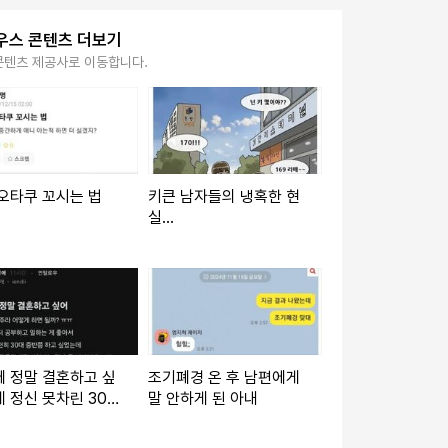
우스 콘텐츠 더보기
콘텐츠 제공사로 이동합니다.
오타쿠 꼬시는 법
키큰 남자들의 냉혹한 현
실...
 정말 결혼하고 싶
조기폐경 온 후 남편에게
 정신 못차린 30후
말 안하게 된 아내