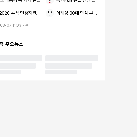
李 대통령 북 체제 존중한다 상대 국호 '조선'
동원F&B 관절 건강 GNC 관절·연골 콘드로이친
2026 추석 민생지원금 최대 50만원 4차 지급일
이재명 30대 민심 부정 평가
08-07 11:03 기준
시각 주요뉴스