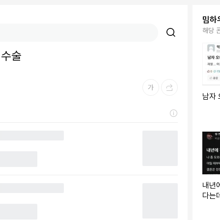
밈하
해당 
 수술
남자 
내년에
다는데
반녀