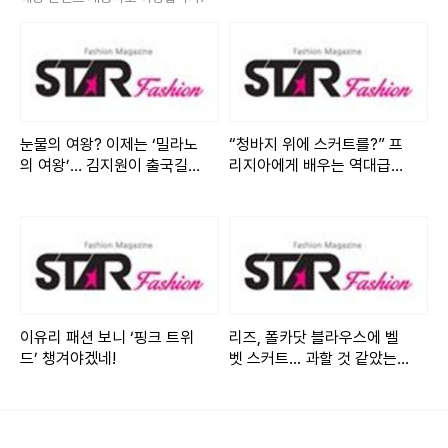
최근 윤은혜는 자신의 인스타그램을 통해 한 장의 사진을 공개
했다. 공개된 사진 속 윤은혜는 블랙 톤의 애슬레저 룩을 완벽
하게 소화하며 독보적인 분위기를 자아냈다.
그녀는 블랙 크롭 티셔츠에 실키한 광택감이 돋보이는 트랙 팬
츠를 매치했다. 특히 옆라인을 따라 이어지는 레이스 디테일이
눈물의 여왕? 이제는 ‘밀라노
“청바지 위에 스커트를?” 프
의 여왕’… 김지원이 출국길에
리지아에게 배우는 역대급
여성스러운 무드를 더했다. 여기에 체크 패턴의 롱 재킷을 걸
뿌린 파란색 광채
‘데님 레이어드’ 연출법
쳐 세련된 레이어드 스타일을 완성했다.
윤은혜의 패션 센스는 디테일에서도 빛을 발했다. 화이트 숄더
백으로 룩에 포인트를 주었으며, 블랙 & 화이트 컬러의 스니커
즈로 캐주얼한 감성을 더했다. 전체적으로 톤온톤 스타일링을
이유리 패션 보니 ‘핑크 트위
리즈, 폴카닷 블라우스에 벨
유지하면서도 믹스매치의 조화가 돋보이는 스타일이다.
드’ 챙겨야겠네!
벳 스커트... 과할 것 같았는데
딱 맞았다