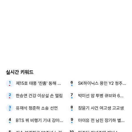
실시간 키워드
제15호 태풍 '찬홈' 동해 우리나라
SK하이닉스 용인 Y2 청주 M17
한승연 건강 이상설 손 떨림
박미선 암 투병 큐브와 6년 동행
유재석 정준하 소송 선언
장윤기 사건 여고생 고교생
BTS 뷔 비행기 기내 강아지 포착 영상
아이유 전 남친 장기하 별일 없