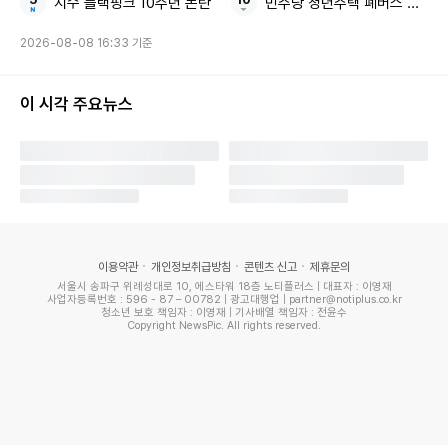
지수 블랙핑크 10주년 논란
민주당 청년주택 폐버스 리모델
2026-08-08 16:33 기준
@y1003grace
이 시각 주요뉴스
그녀의 내추럴한 헤어 스타일과 최소한의 액세서리는 전체적
인 스타일링을 더욱 돋보이게 했다. 특히 자연광이 비치는 공
간에서 찍힌 사진은 윤은혜 특유의 몽환적인 분위기를 배가시
이용약관
개인정보취급방침
콘텐츠 신고
제휴문의
서울시 송파구 위례성대로 10, 에스타워 18층 노티플러스 | 대표자 : 이영재
켰다.
사업자등록번호 : 596 - 87 – 00782 | 광고대행업 | partner@notiplus.co.kr
청소년 보호 책임자 : 이영재 | 기사배열 책임자 : 전윤수
Copyright NewsPic. All rights reserved.
윤은혜는 꾸준히 감각적인 패션을 선보이며 패셔니스타다운
면모를 보여주고 있다. 평소에도 다양한 스타일링을 시도하며
대중들의 관심을 받고 있다.