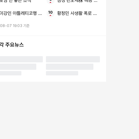
보쌈 안 좋은 소식
삼성 반도체株 배당 카드
이강인 아틀레티코행 2023-24시즌
황정민 사생활 폭로 임신 축하 전화
08-07 19:03 기준
시각 주요뉴스