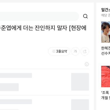
일간
해당 
구준엽에게 더는 잔인하지 말자 [현장에
한혜진
3줄요약
선수치
어… 
‘조폭
개월 
라이버
탁”