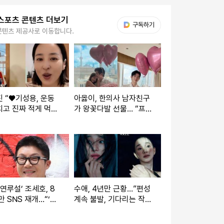
스포츠 콘텐츠 더보기
다음 My뉴스
구독하기
콘텐츠 제공사로 이동합니다.
 “♥기성용, 운동
아옳이, 한의사 남자친구
고 진짜 적게 먹
가 왕꽃다발 선물… “프로
둘 다 소식좌”
포즈는 아냐” [IS하이컷]
 연루설’ 조세호, 8
수애, 4년만 근황…”편성
만 SNS 재개…“‘도
계속 불발, 기다리는 작품
6’, 많은 관심 부
있어”