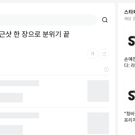
스타
해당 
퇴근샷 한 장으로 분위기 끝
손예진
다: 
레이
“청바
프리
대급 
출법