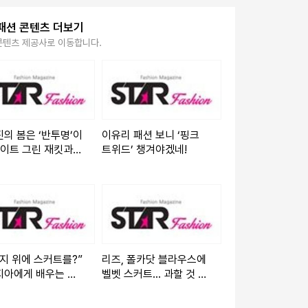
패션 콘텐츠 더보기
콘텐츠 제공사로 이동합니다.
의 봄은 ‘반투명’이
이유리 패션 보니 ‘핑크
라이트 그린 재킷과
트위드’ 챙겨야겠네!
스 미니의 조우
지 위에 스커트를?”
리즈, 폴카닷 블라우스에
지아에게 배우는 역
벨벳 스커트... 과할 것 같
‘데님 레이어드’ 연
았는데 딱 맞았다