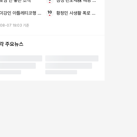
보쌈 안 좋은 소식
삼성 반도체株 배당 카드
이강인 아틀레티코행 2023-24시즌
황정민 사생활 폭로 임신 축하 전화
08-07 19:03 기준
시각 주요뉴스