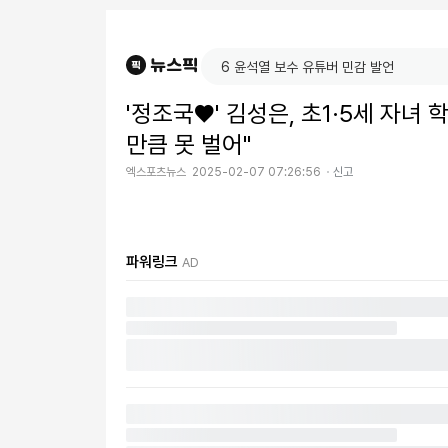
'정조국♥' 김성은, 초1·5세 자녀 
만큼 못 벌어"
엑스포츠뉴스
2025-02-07 07:26:56
신고
파워링크
AD