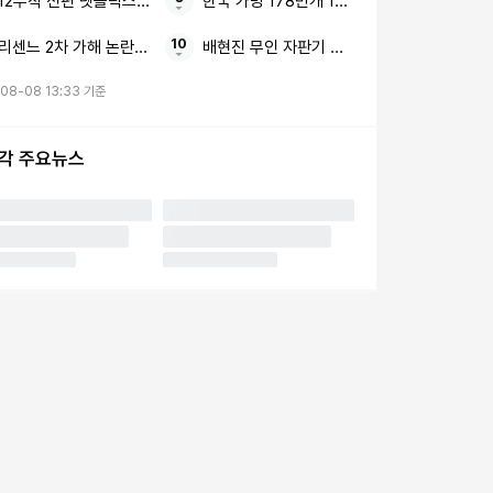
12부작 전편 넷플릭스 한국 드라마
한국 가방 178만개 1년 반
리센느 2차 가해 논란 김선태 8초짜리 근황 영상
배현진 무인 자판기 성인인증 국가 기준
08-08 13:33 기준
시각 주요뉴스