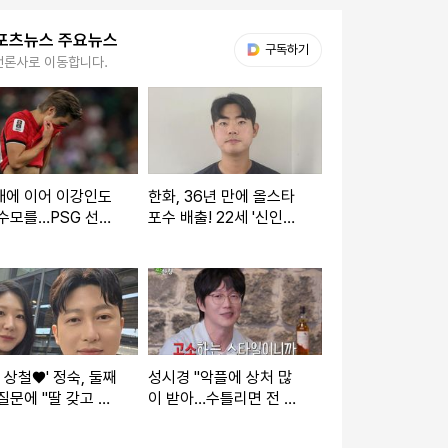
포츠뉴스 주요뉴스
다음 My뉴스
구독하기
언론사로 이동합니다.
재에 이어 이강인도
한화, 36년 만에 올스타
수모를…PSG 선수
포수 배출! 22세 '신인왕
LEE 빼고 전원 월드
+GG 도전' 괜히 하겠나
2강 진출
→"홈런 더비? 감히 낄 수
있을지…"
기 상철♥' 정숙, 둘째
성시경 "악플에 상처 많
질문에 "딸 갖고 싶
이 받아…수틀리면 전 재
또 아들일까 봐 겁
산 걸고 고소" (짠한형)
[★해시태그]