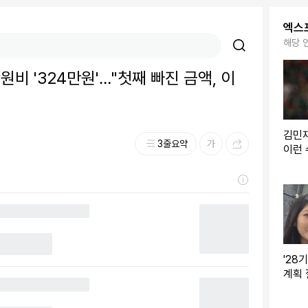
엑스
해당 
학원비 '324만원'…"첫째 빠진 금액, 이
김민
3줄요약
이런 
들, 
컵 3
'28
계획 
지만…
나" 