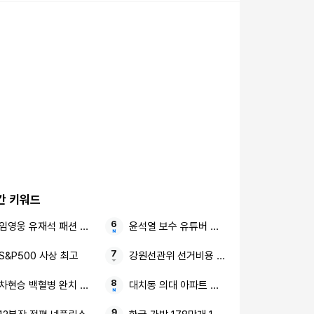
간 키워드
임영웅 유재석 패션 화보
윤석열 보수 유튜버 민감 발언
S&P500 사상 최고
강원선관위 선거비용 제한액 군의원 후보
차현승 백혈병 완치 선미
대치동 의대 아파트 전망