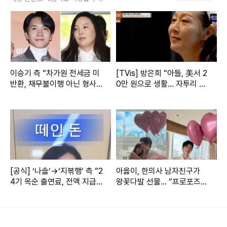
Copyright ⓒ 일간스포츠 무단 전재 및 재배포 금지
본 콘텐츠는
뉴스픽 파트너스
에서 공유된 콘텐츠입니다.
이승기 측 “차가원 전세금 미
[TVis] 방은희 “아들, 美서 2
반환, 채무불이행 아닌 형사
0만 원으로 생활… 자투리 고
범죄” 강력 대응 [공식]
기 먹는다고” 눈물 (특종세
상)
[공식] ‘나솔’→‘지볶행’ 측 “2
아옳이, 한의사 남자친구가
4기 옥순 출연료, 전액 지급
왕꽃다발 선물… “프로포즈는
완료” 뜬금 불똥
아냐” [IS하이컷]