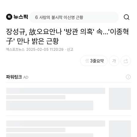
장성규, 故오요안나 '방관 의혹' 속…'이종혁
子' 만나 밝은 근황
엑스포츠뉴스
2025-02-05 11:20:29
신고
3줄요약
파워링크
AD