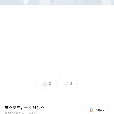
(엑스포츠뉴스 김수아 기자) 아나운서 출신 방송인 장성규가
근황을 전했다.
5일 장성규는 SNS 스토리 기능을 사용하여 배우 이종혁의 아
들 이준수의 게시물을 공유했다. 두 사람은 지난 4일 진행된
0
4
애니메이션 영화 '퇴마록'(감독 김동철)의 시사회에 참석해 만
났다.
엑스포츠뉴스 주요뉴스
이준수는 장성규와 함께 찍은 영상을 업로드하며 "다시 만나
다음 My뉴스
구독하기
해당 언론사로 이동합니다.