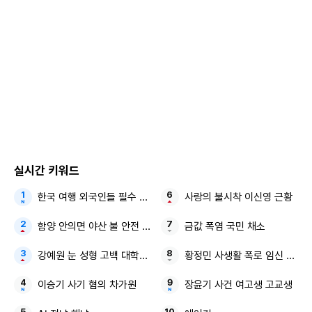
한편, 장성규는 최근 지난해 12월 세상을 떠난 MBC 기상캐스
터 故오요안나의 사내 괴롭힘을 방관했다는 의혹에 휩싸였다.
유튜브 채널 '가로세로연구소' 측이 고인과 MBC 관계자의 통
실시간 키워드
화 녹음을 공개한 것.
한국 여행 외국인들 필수 구매템
사랑의 불시착 이신영 근황
녹음에 따르면 고인을 가해한 의혹을 받고 있는 김가영 기상캐
함양 안의면 야산 불 안전 안내문자
금값 폭염 국민 채소
스터가 장성규에게 "걔(오요안나) 거짓말하는 애야. XXX 없
강예원 눈 성형 고백 대학생 비주얼
황정민 사생활 폭로 임신 축하 
어" 등의 이야기를 하자, 장성규가 오요안나에게 이를 전했다.
이승기 사기 혐의 차가원
장윤기 사건 여고생 고교생
이에 장성규의 SNS에는 방관 및 이간질 관련 댓글과 이를 넘