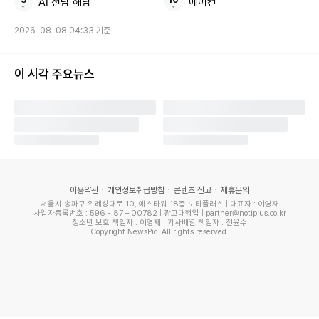
AI 전남 해남
에어컨
어 악플까지도 등장했고, 일부 누리꾼들은 장성규를 두둔하고
2026-08-08 04:33 기준
있다. 이를 의식한 듯 장성규는 댓글창을 페쇄했었으나 현재는
다시 활성화시킨 뒤 근황을 전하고 있다.
이 시각 주요뉴스
사진 = 엑스포츠뉴스 DB, 장성규, 이준수
김수아 기자 sakim4242@xportsnews.com
"실시간 인기기사"
이용약관
개인정보취급방침
콘텐츠 신고
제휴문의
1위
'구준엽♥' 서희원 사망 원인=동료 때문?…"감염 시켰다"
서울시 송파구 위례성대로 10, 에스타워 18층 노티플러스 | 대표자 : 이영재
사업자등록번호 : 596 - 87 – 00782 | 광고대행업 | partner@notiplus.co.kr
청소년 보호 책임자 : 이영재 | 기사배열 책임자 : 전윤수
반응 보니
Copyright NewsPic. All rights reserved.
2위
'남친' 피독→'동료' 장성규도 불똥…김가영 '故오요안나
가해 지목' 후폭풍
3위
"대가리 꽃밭"…10기 영자, 미스터 흑김 스토킹 폭로 후 악
플 피해 '심각'