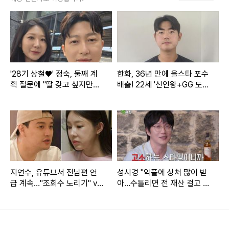
뵙게 되어 영광이었습니다! 덕분에 편하게 있었습니다!"라고
감사 인사를 전했다.
영상 속 장성규와 이준수는 브이 포즈와 엄지척 포즈를 번갈아
취하면서 화기애애한 분위기를 형성했고, 186cm인 장성규의
'28기 상철♥' 정숙, 둘째 계
한화, 36년 만에 올스타 포수
키를 훌쩍 넘은 이준수의 성장한 모습도 눈길을 끌었다.
획 질문에 "딸 갖고 싶지만…
배출! 22세 '신인왕+GG 도
또 아들일까 봐 겁나" [★해시
전' 괜히 하겠나→"홈런 더
태그]
비? 감히 낄 수 있을지…"
지연수, 유튜브서 전남편 언
성시경 "악플에 상처 많이 받
급 계속…"조회수 노리기" vs
아…수틀리면 전 재산 걸고 고
"문제 없다" [엑's 이슈]
소" (짠한형)