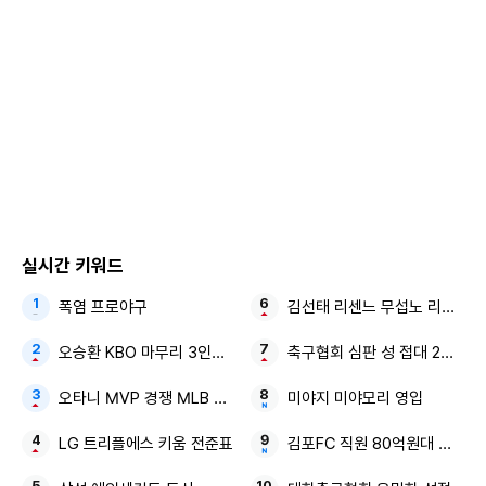
이들 가족은 KBS 2TV 예능물 '슈퍼맨이 돌아왔다'에 출연해
큰 사랑을 받았다.
이재시는 이동국과 함께 2020년 12월 열린 '2020 KBS 연예
대상'에서 시상자로 나선 바 있다. 지난해 이재시는 미국 뉴욕
주립대 패션기술대(FIT) 합격 사실을 알렸다.
실시간 키워드
폭염 프로야구
김선태 리센느 무섭노 리센느 2
오승환 KBO 마무리 3인방 김도영·안현민
축구협회 심판 성 접대 2억원대
오타니 MVP 경쟁 MLB 새 역사
미야지 미야모리 영입
LG 트리플에스 키움 전준표
김포FC 직원 80억원대 횡령