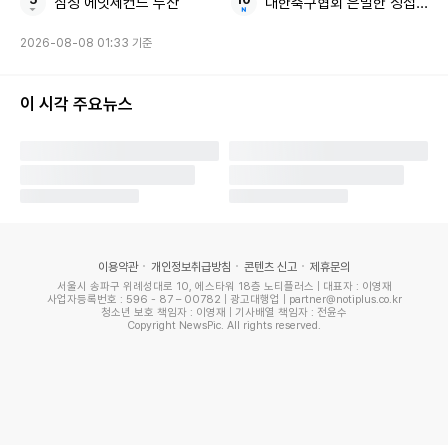
삼성 에잇세컨드 두산
대한축구협회 은밀한 성접대
2026-08-08 01:33 기준
Copyright ⓒ 모두서치 무단 전재 및 재배포 금지
이 시각 주요뉴스
본 콘텐츠는
뉴스픽 파트너스
에서 공유된 콘텐츠입니다.
이용약관
개인정보취급방침
콘텐츠 신고
제휴문의
서울시 송파구 위례성대로 10, 에스타워 18층 노티플러스 | 대표자 : 이영재
사업자등록번호 : 596 - 87 – 00782 | 광고대행업 | partner@notiplus.co.kr
청소년 보호 책임자 : 이영재 | 기사배열 책임자 : 전윤수
Copyright NewsPic. All rights reserved.