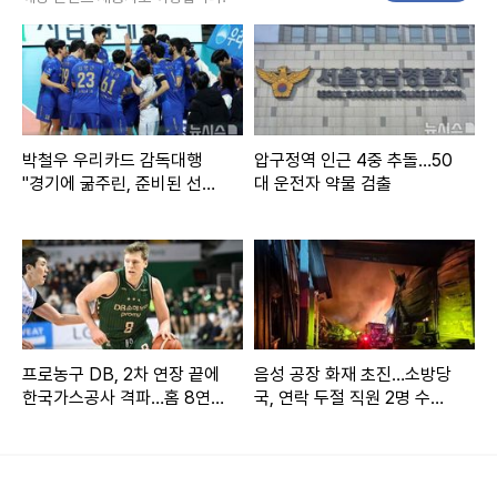
뉴시스 보도에 따르면, 이재시는 지난 17일 자신의 소셜미디
어에 별다른 말 없이 여러 장의 사진을 올렸다.
사진 속 이재시는 검은 색 반팔티에 청바지를 입은 모습이다.
박철우 우리카드 감독대행
압구정역 인근 4중 추돌…50
"경기에 굶주린, 준비된 선수
대 운전자 약물 검출
긴 생머리를 늘어뜨린 채 청순한 매력을 뽐냈다.
들 기용할 것"
올해 18살인 이재시는 예전보다 더욱 성숙해지고 예뻐진 모습
으로 눈길을 끌었다.
이를 본 누리꾼들은 "예쁘고 아름답네요", "귀여워요" 등의 댓
프로농구 DB, 2차 연장 끝에
음성 공장 화재 초진…소방당
글을 달았다.
한국가스공사 격파…홈 8연
국, 연락 두절 직원 2명 수색
승 질주
(종합)
한편 이동국은 2005년 미스코리아 하와이 미 출신 이수진과
결혼해 슬하에 1남 4녀를 두고 있다.