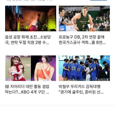
또한 이 의원이 AI·산업통상 정책을 총괄하는 국정기획위 경제
2분과 위원장을 맡고 있으면서 관련 정책 수혜주인 네이버와
LG CNS를 거래한 것과 관련해 "국정기획위원 전원에 대한 전
수조사가 있어야 한다"고 밝혔다.
음성 공장 화재 초진…소방당
프로농구 DB, 2차 연장 끝에
국, 연락 두절 직원 2명 수색
한국가스공사 격파…홈 8연
곽 의원은 "국회 본회의장 안에서 주식거래를 했고, 거래도 차
(종합)
승 질주
명으로 했다"며 "거래한 주식 내용을 봤을 때 사전에 정보를 입
수했거나, 이해충돌 소지가 있는 정보를 불법적으로 이용한 것
아닌가 의심된다"고 밝혔다.
이 의원은 이번 논란으로 당에서 제명됐고, 법사위원장직에서
韓 치어리더 대만 활동 겸업
박철우 우리카드 감독대행
도 사임했다. 민주당은 공석이 된 법사위원장 자리를 추미애
막는다?…KBO 4개 구단 논
"경기에 굶주린, 준비된 선수
의설
들 기용할 것"
의원에게 주겠다는 방침이지만, 국민의힘은 야당이 가져와야
한다고 주장하고 있다.