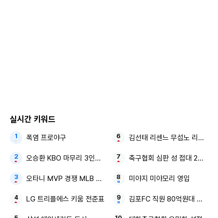
곽 의원은 "법사위원장 자리를 둘러싼 여야 간 논란이 있었고,
법사위원장은 의장을 배출하지 않은 2당이 맡아 견제와 균형
을 이룬 관행을 고려해 이번에는 법사위원장을 국민의힘이 맡
도록 하는 조치가 있어야 한다"고 말했다.
Copyright ⓒ 모두서치 무단 전재 및 재배포 금지
본 콘텐츠는
뉴스픽 파트너스
에서 공유된 콘텐츠입니다.
실시간 키워드
폭염 프로야구
김선태 리센느 무섭노 리센느 2
오승환 KBO 마무리 3인방 김도영·안현민
축구협회 심판 성 접대 2억원대
오타니 MVP 경쟁 MLB 새 역사
미야지 미야모리 영입
LG 트리플에스 키움 전준표
김포FC 직원 80억원대 횡령