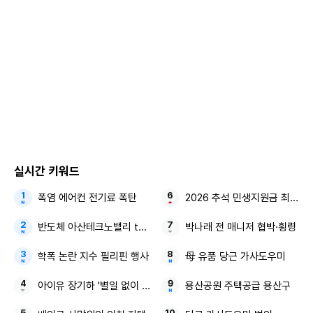
실시간 키워드
폭염 에어컨 전기료 폭탄
2026 추석 민생지원금 최대 5
반도체 아산테크노밸리 the1 7차(10단지) 분양가상한제
박나래 전 매니저 협박·횡령
‘키즈 클래스 브이 패스파인더 세트(왼쪽)’와 ‘키즈 서프사이드 시리
즈’를 착용한 노스페이스 어린이 모델들의 모습. /노스페이스 제공
학폭 논란 지수 필리핀 행사
母 유품 당근 가사도우미
아이유 장기하 '별일 없이 산다'
용산공원 주택공급 용산구
◆실용성 있는 워터스포츠 아이템