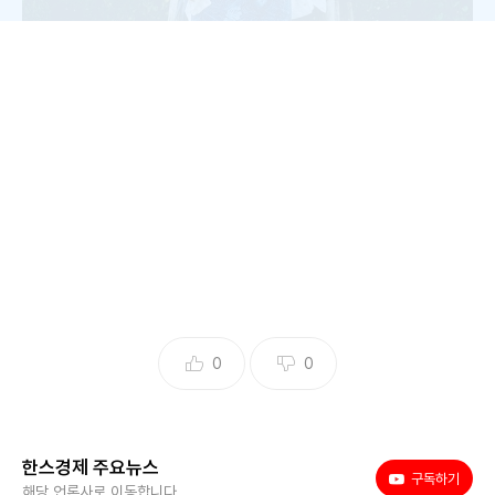
‘여성용 트로픽 드레스’로 눈에 띄는 바캉스룩을 연출한 노스페이스 홍
보대사 신현지. /노스페이스 제공
0
0
| 한스경제=박종민 기자 | 영원아웃도어의 글로벌 아웃도어
브랜드 노스페이스가 워터스포츠는 물론 호캉스, 런트립, 숲캉
스 등 한층 다양해진 휴가 트렌드에 발맞춰 시원하고 스타일리
한스경제 주요뉴스
시하게 착용 가능한 휴가지별 ‘바캉스룩’을 제안한다. 노스페
유튜브
구독하기
해당 언론사로 이동합니다.