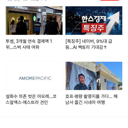
이스가 추천하는 올여름 바캉스룩은 물놀이, 캠핑, 러닝 등 다
양한 여름철 아웃도어 활동에서 고기능성을 바탕으로 쾌적함
과 편안함을 제공해 주는 한편, 호캉스를 비롯한 시티 바캉스
나 일상 생활에서도 스타일리시하게 활용할 수 있는 세련된 디
자인과 실용성을 갖췄다.
투썸, 3개월 연속 결제액 1
[특징주] 네이버, 9%대 급
위…스벅 사태 여파
등…AI 팩토리 기대감↑
설화수 의존 벗은 아모레…코
호프·명량 촬영지를 가다... 해
스알엑스·에스트라 견인
남서 즐긴 시네마 여행