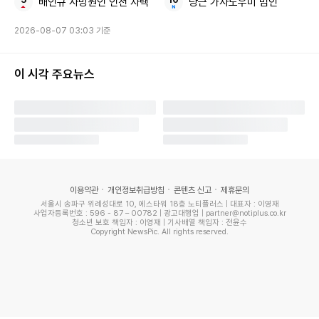
배인규 사망원인 인천 자택
당근 가사도우미 범인
바캉스에 빠질 수 없는 물놀이를 계획하고 있다면 워터파크,
워터 페스티벌 등에서도 전천후로 활용할 수 있는 실용성 있는
2026-08-07 03:03 기준
아이템을 추천한다. 시원한 민트 컬러의 상의와 노스페이스 레
이 시각 주요뉴스
터링 그래픽으로 포인트를 더한 쇼츠 구성의 ‘키즈 클래스 브
이 패스파인더 세트’는 발수 가공 처리된 리사이클링 폴리 스
판 소재를 적용했고, 자외선 차단 기능이 뛰어나다. ‘키즈 서프
사이드 시리즈’는 긴발티, 슬리브리스티, 레깅스 및 집업티 세
트 등 다양한 구성으로 출시됐다. 트렌디한 크롭 기장과 여성
미를 더해주는 배색 바인딩으로 포인트를 더한 ‘여성용 서프사
이용약관
개인정보취급방침
콘텐츠 신고
제휴문의
이드 집업’은 뛰어난 내구성과 UV 차단 기능을 갖춰 해변가나
서울시 송파구 위례성대로 10, 에스타워 18층 노티플러스 | 대표자 : 이영재
사업자등록번호 : 596 - 87 – 00782 | 광고대행업 | partner@notiplus.co.kr
워터파크에서 빠질 수 없는 아이템이다.
청소년 보호 책임자 : 이영재 | 기사배열 책임자 : 전윤수
Copyright NewsPic. All rights reserved.