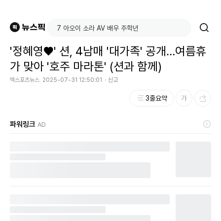
'정혜영♥' 션, 4남매 '대가족' 공개…여름휴
가 맞아 '호주 마라톤' (션과 함께)
엑스포츠뉴스
2025-07-31 12:50:01
신고
3줄요약
파워링크
AD