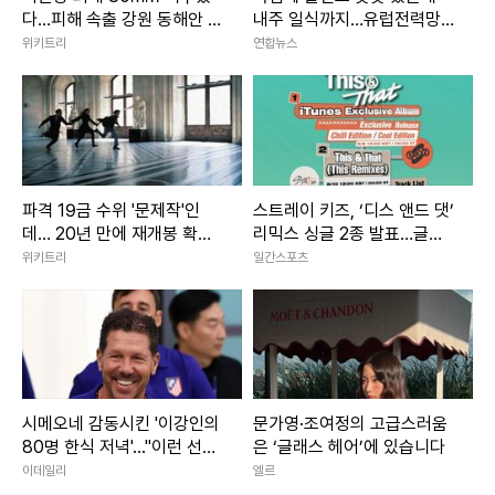
다…피해 속출 강원 동해안 폭
내주 일식까지…유럽전력망
우 상황
'긴장'
위키트리
연합뉴스
파격 19금 수위 '문제작'인
스트레이 키즈, ‘디스 앤드 댓’
데… 20년 만에 재개봉 확정
리믹스 싱글 2종 발표…글로
된 영화
벌 열기 잇는다
위키트리
일간스포츠
시메오네 감동시킨 '이강인의
문가영·조여정의 고급스러움
마라톤 완주에 성공한 션은 태극기를 들어 보이며 기쁨을 전했
80명 한식 저녁'..."이런 선수
은 ‘글래스 헤어’에 있습니다
필요했다"
이데일리
엘르
다. 그의 기록은 3시간 32분 13초, 거리 42.55km였다.