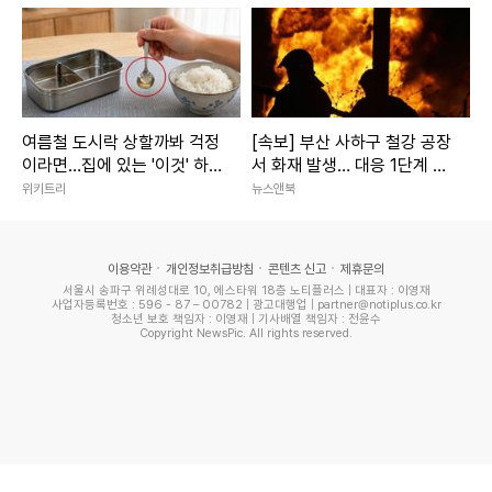
여행 마지막 날 그는 "오늘은 골드코스트에서 마지막 날이다.
코알라와 캥거루를 만나러 간다"라며 가족들과 함께 동물원을
찾았다. 션, 정혜영 부부와 4남매는 옹기종기 모여 코알라와
여름철 도시락 상할까봐 걱정
[속보] 부산 사하구 철강 공장
사진을 남기기도 했다.
이라면…집에 있는 '이것' 하
서 화재 발생… 대응 1단계 발
나면 걱정 끝납니다
령·진화 중
위키트리
뉴스앤북
한편 션은 2004년 정혜영과 결혼해 슬하에 2남 2녀를 두고
있다.
이용약관
개인정보취급방침
콘텐츠 신고
제휴문의
서울시 송파구 위례성대로 10, 에스타워 18층 노티플러스 | 대표자 : 이영재
사업자등록번호 : 596 - 87 – 00782 | 광고대행업 | partner@notiplus.co.kr
사진=유튜브 채널 '션과 함께'
청소년 보호 책임자 : 이영재 | 기사배열 책임자 : 전윤수
Copyright NewsPic. All rights reserved.
문채영 기자 chaeyoung202@xportsnews.com
"실시간 인기기사"
1위
'위독설' 이경실 "목욕탕서 미끄러져"…子 손보승은 총기