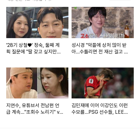
30일 공개된 유튜브 채널 '션과 함께'에는 '션 가족은 여름 휴
가를 어떻게 보낼까? (v로그, 가족 전원 다 뜀...)'이라는 제목
의 영상이 업로드됐다.
'28기 상철♥' 정숙, 둘째 계
성시경 "악플에 상처 많이 받
영상에서 션은 "여기는 호주다. 골드코스트 마라톤을 뛰러 왔
획 질문에 "딸 갖고 싶지만…
아…수틀리면 전 재산 걸고 고
는데, 저희 아이들은 10km, 저는 풀코스를 뛸 예정이다"라고
또 아들일까 봐 겁나" [★해시
소" (짠한형)
태그]
설명했다.
마라톤 대회가 시작되자, 션은 "진짜 많은 사람이 나왔다"라며
설렘을 감추지 못했다. 또 "날씨가 너무 좋다. 구름도 좀 껴서
달리기 정말 좋은 날씨인 것 같다"라고 밝혔다. 이어 그는 "기
지연수, 유튜브서 전남편 언
김민재에 이어 이강인도 이런
급 계속…"조회수 노리기" vs
수모를…PSG 선수들, LEE
분 좋게 달리고 있다. 골드코스트의 아름다운 풍경이 (보인다).
"문제 없다" [엑's 이슈]
빼고 전원 월드컵 32강 진출
러너들의 천국이다"라며 호주 경치에 감탄하기도 했다.