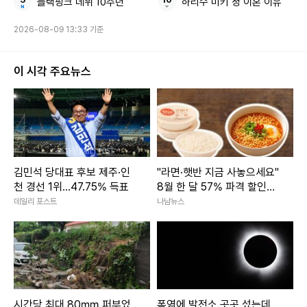
블랙핑크 데뷔 10주년
하리수 미키 정 이혼 이유
2026-08-09 13:33 기준
이 시각 주요뉴스
김민석 당대표 후보 제주·인
"라면·햇반 지금 사놓으세요"
천 경선 1위…47.75% 득표
8월 한 달 57% 파격 할인행
사 3800개 품목 마트
데일리 포스트
나남뉴스
시간당 최대 80㎜ 퍼부었
폭염에 발전소 곳곳 섰는데