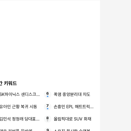
간 키워드
SK하이닉스 샌디스크 중국 충칭 패키징공장
폭염 중앙분리대 차도
유아인 근황 복귀 시동
손흥민 EPL 해트트릭 살라와 어깨 나란히
김민석 정청래 당대표 후보
올림픽대로 SUV 화재