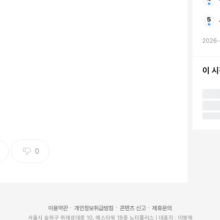
2026-
이 
 지난 2022년 채널A 새 예능 '청춘스타' 제작발표회에 참석한 안무
 /사진=채널A 제공
0
타덤에 오른 댄서 겸 안무가 노제(NO:ZE·본명 노지혜)가
월드 오브 스우파)' 팀 코리아 멤버로 '스우파' 시즌1 리
이용약관
개인정보취급방침
콘텐츠 신고
제휴문의
서울시 송파구 위례성대로 10, 에스타워 18층 노티플러스 | 대표자 : 이영재