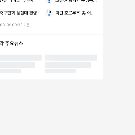
맨유 리버풀 음바예
소유진 화사한 수영복 딸과 함께한 행복한 여
축구협회 성접대 횡령
이란 호르무즈 美·이스라엘
08-09 00:33 기준
시각 주요뉴스