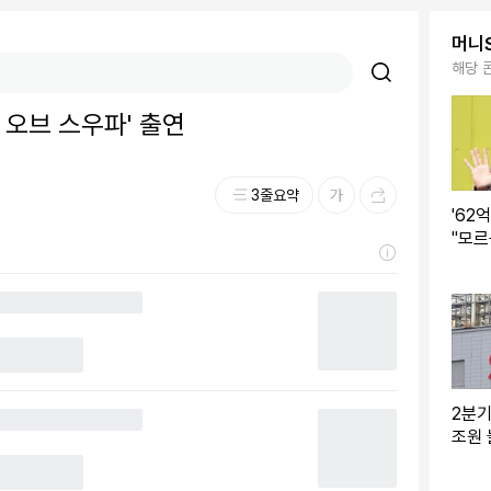
머니
해당 
드 오브 스우파' 출연
3줄요약
'62
"모르
빌려
2분기
조원 
스 7