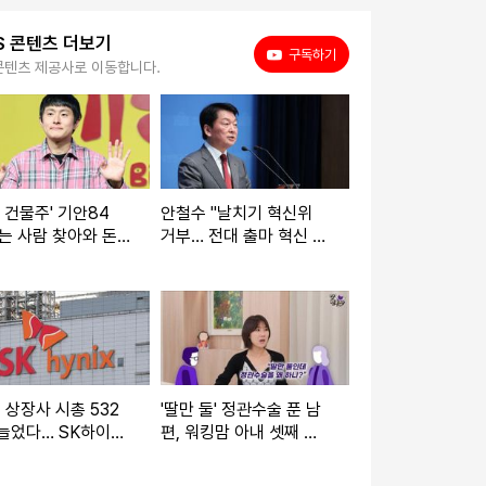
S 콘텐츠 더보기
유튜브
구독하기
콘텐츠 제공사로 이동합니다.
억 건물주' 기안84
안철수 "날치기 혁신위
는 사람 찾아와 돈
거부… 전대 출마 혁신 당
달라더라"
대표 될 것"
 상장사 시총 532
'딸만 둘' 정관수술 푼 남
늘었다… SK하이닉
편, 워킹맘 아내 셋째 임
4조↑ '최고'
신… 이혼 가능?