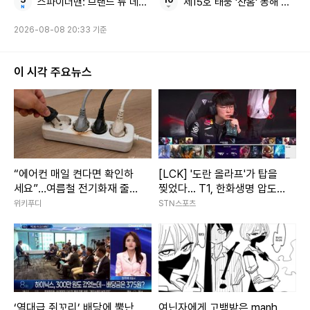
스파이더맨: 브랜드 뉴 데이 500만 돌파 올해 최단 기록
제15호 태풍 '찬홈' 동해 우리나
타로점을 봤다. 그때 다해 선생님의 카드가 너무 좋게 나왔다.
그래서 녹화 중, 갑자기 (소개팅 주선) 전화를 건 거다. 촬영장
2026-08-08 20:33 기준
이 난리가 났었다. 마치 2002 월드컵 4강 진출한 것처럼~”이
라고 당시 분위기를 설명한다. 이어 장우혁은 “우리가 그렇게
이 시각 주요뉴스
운명적으로 만난 것!”이라고 ‘운명설’을 강조한다.
그러면서 그는 “혹시 이상형이 어떻게 되시냐?”고 묻는데, 소
개팅 여성의 답변을 들은 그는 “깜짝 놀랐다. 그게 바로 저
다!”라며 자신만만한 반응을 보인다. 과연 소개팅 여성의 이상
“에어컨 매일 켠다면 확인하
[LCK] '도란 올라프'가 탑을
세요”…여름철 전기화재 줄이
찢었다... T1, 한화생명 압도
형이 장우혁의 어떤 점과 부합하는 것인지 궁금증이 커지는 가
는 점검법
하고 1세트 선취
위키푸디
STN스포츠
운데, 장우혁은 “괜찮으시면 식사하러 가시겠느냐?”라고 2차
자리를 제안한다.
소개팅 여성이 “좋다”는 반응을 보이자, 장우혁은 자신의 단골
주점으로 가서 푸짐한 요리를 주문한다. 핑크빛 기류 속, 장우
‘역대급 쥐꼬리’ 배당에 뿔난
여닌자에게 고백받은 manh