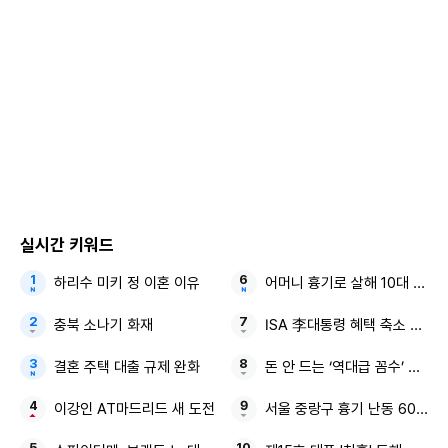
실시간 키워드
하리수 미키 정 이혼 이유
어머니 흉기로 살해 10대 아들
충북 소나기 화재
ISA 李대통령 혜택 축소 논란
결혼 주택 대출 규제 완화
돈 안 드는 ‘역대급 꼼수’ 비닐 
어색한 기류를 타파하려 장우혁은 앞서 타로점을 봤던 일을 언
이강인 AT마드리드 새 도전
서울 중랑구 흉기 난동 60대 
급한다. 그는 “얼마 전 우리집에 지인들이 놀러 와서 처음으로