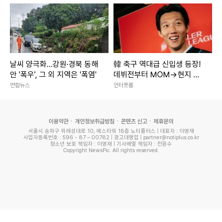
날씨 양극화…강원·경북 동해
韓 축구 역대급 신입생 등장!
안 '폭우', 그 외 지역은 '폭염'
데뷔전부터 MOM→현지 호
평 일색…“승리만큼이나 가장
연합뉴스
인터풋볼
많은 관심을 받은 선수는 이
한범”
이용약관
개인정보취급방침
콘텐츠 신고
제휴문의
서울시 송파구 위례성대로 10, 에스타워 18층 노티플러스 | 대표자 : 이영재
사업자등록번호 : 596 - 87 – 00782 | 광고대행업 | partner@notiplus.co.kr
청소년 보호 책임자 : 이영재 | 기사배열 책임자 : 전윤수
Copyright NewsPic. All rights reserved.