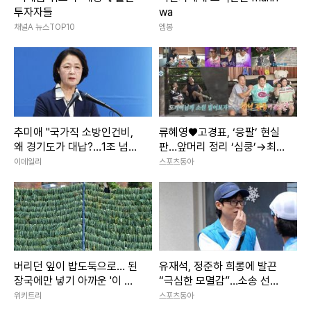
혁은 조심스레 상대에게 “연락처를 물어봐도 될지…”라고 애
투자자들
wa
프터 신청을 한다. 과연 소개팅 상대가 장우혁에게 자신의 연
채널A 뉴스TOP10
엠봉
락처를 줄지, 두 사람의 설레는 소개팅 현장은 30일(오늘) 밤
9시 30분 방송하는 채널A ‘신랑수업’ 174회에서 확인할 수 있
다.
추미애 "국가직 소방인건비,
류혜영♥고경표, ‘응팔’ 현실
왜 경기도가 대납?…1조 넘
판…앞머리 정리 ‘심쿵’→최고
iMBC연예 김혜영 | 사진출처 채널A
어"
7.8% (나혼산)
이데일리
스포츠동아
※ 이 콘텐츠는 저작권법에 의하여 보호를 받는바, 무단 전재
복제, 배포 등을 금합니다.
본 콘텐츠는
뉴스픽 파트너스
에서 공유된 콘텐츠입니다.
버리던 잎이 밥도둑으로… 된
유재석, 정준하 희롱에 발끈
장국에만 넣기 아까운 '이 나
“극심한 모멸감”…소송 선언
물'
(놀뭐)
위키트리
스포츠동아