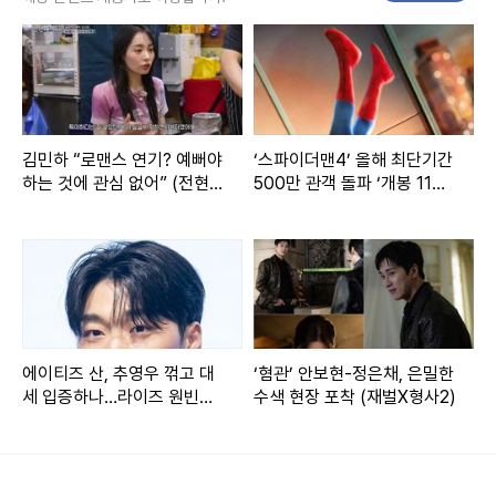
김민하 “로맨스 연기? 예뻐야
‘스파이더맨4’ 올해 최단기간
하는 것에 관심 없어” (전현무
500만 관객 돌파 ‘개봉 11일
계획4)
째’
에이티즈 산, 추영우 꺾고 대
‘혐관’ 안보현-정은채, 은밀한
세 입증하나…라이즈 원빈도
수색 현장 포착 (재벌X형사2)
복병 [이슈in]