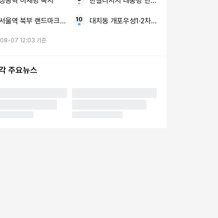
장동혁 이재명 복지
한길리서치 대통령 연임제 보충수사권
서울역 북부 랜드마크 주거지 서계동 역세권 개발
대치동 개포우성1·2차 아파트 재건축 윤곽
08-07 12:03 기준
시각 주요뉴스