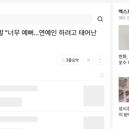
엑스
해당 
폭발 "너무 예뻐…연예인 하려고 태어난
한화,
3줄요약
포수 
+GG
→"홈
있을
성시경
이 받
산 걸