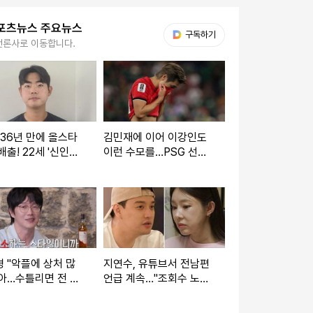
포츠뉴스 주요뉴스
다음 My뉴스
구독하기
언론사로 이동합니다.
 36년 만에 올스타
김민재에 이어 이강인도
배출! 22세 '신인왕
이런 수모를…PSG 선수
 도전' 괜히 하겠나
들, LEE 빼고 전원 월드
런 더비? 감히 낄 수
컵 32강 진출
지…"
 "악플에 상처 많
지연수, 유튜브서 전남편
아…수틀리면 전 재
언급 계속…"조회수 노리
고 고소" (짠한형)
기" vs "문제 없다" [엑's
이슈]