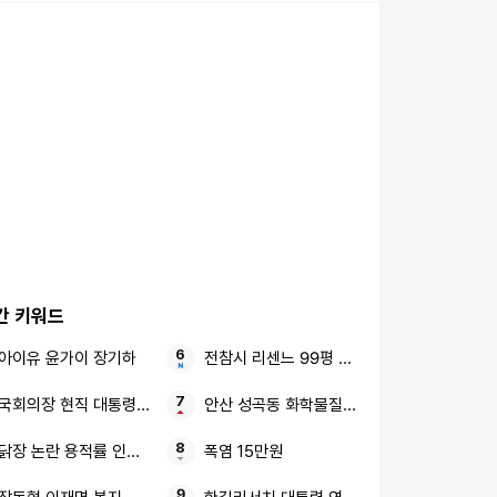
간 키워드
아이유 윤가이 장기하
전참시 리센느 99평 새 숙소
국회의장 현직 대통령 연임 정치권 논란
안산 성곡동 화학물질 취급 공장 연기
닭장 논란 용적률 인센 효창공원앞역 정비사업
폭염 15만원