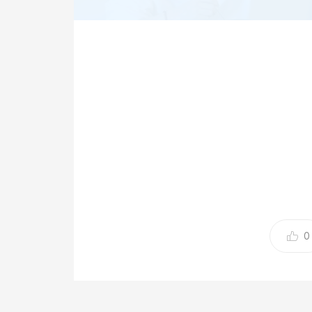
(엑스포츠뉴스 이창규 기자) 배우 한가인이 아이브
를 회상했다.
31일 '자유부인 한가인' 유튜브 채널에는 '한가
0
라는 제목의 영상이 게재됐다.
이날 누운 채 인사를 건넨 한가인은 "눕방을 해보
런 시간을 가진 기억이 없다"면서 "몸은 너무 편