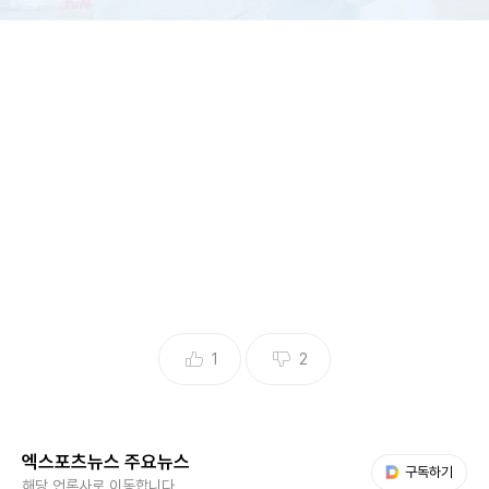
(엑스포츠뉴스 윤현지 기자) '유퀴즈'에 배우 구성환의 반려견
꽃분이가 등장한다.
1일 tvN '유 퀴즈 온 더 블럭'(이하 '유퀴즈') 공식 채널에는 "오
빠 따라 유퀴즈 입성한 귀염뽀짝 꽃분이. 사방팔방 꽃분이 캠
준비 완료. 구성환 자기님의 고백 플레이리스트와 가족 꽃분이
와 함께해요"라는 글과 함께 여러 장의 사진을 올렸다.
1
2
오는 5일 방송되는 '유퀴즈'에는 구성환이 출연해 다양한 이야
기를 들려줄 예정이다. 꽃분이는 구성환의 반려견으로 MBC
예능 프로그램 '나 혼자 산다'를 통해 소개한 바 있다.
엑스포츠뉴스 주요뉴스
다음 My뉴스
구독하기
해당 언론사로 이동합니다.