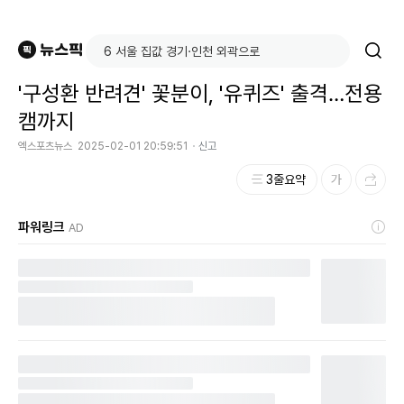
'구성환 반려견' 꽃분이, '유퀴즈' 출격…전용
캠까지
엑스포츠뉴스
2025-02-01 20:59:51
신고
3줄요약
파워링크
AD