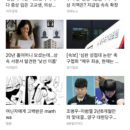
다 중상 입은 고교생, 의상자
상 지역은? 지급일 속속 확정
인정
아주경제
국제뉴스
20년 홀어머니 모셨는데…상
[속보] ‘심판 성접대 논란’ 축
속 서류서 발견한 '낯선 이름'
구협회 “매우 죄송, 현재는 그
런 행위 절대 없어”
이데일리
경기일보
여닌자에게 고백받은 manh
조명우-이범열 2년8개월만
wa
의 맞대결…양구 대한당구연
맹회장배 男4강서 격돌
엠봉
MK빌리어드