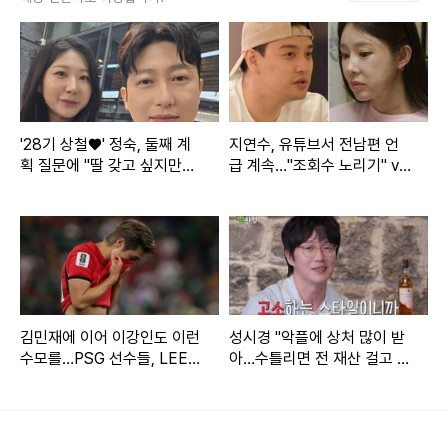
'28기 상철♥' 정숙, 둘째 계
지연수, 유튜브서 전남편 언
획 질문에 "딸 갖고 싶지만…
급 계속…"조회수 노리기" vs
또 아들일까 봐 겁나" [★해시
"문제 없다" [엑's 이슈]
태그]
김민재에 이어 이강인도 이런
성시경 "악플에 상처 많이 받
수모를…PSG 선수들, LEE
아…수틀리면 전 재산 걸고 고
빼고 전원 월드컵 32강 진출
소" (짠한형)
누리꾼들은 "본방사수 할게요", "무조건 봐야지", "얼마나 기다
렸는데" 등의 반응을 보였다.