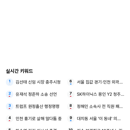
'꽃분이 아빠'라는 별명으로 반려견 자랑을 위해 유튜브 채널
까지 개설한 구성환은 엑스포츠뉴스와의 인터뷰 당시 꽃분이
를 생각하는 것만으로도 울컥한 모습을 보이며 "꽃분이 생각
만 해도 눈물이 난다"는 애정을 내비친 바, 꽃분이와 함께 할
이야기에 기대를 더한다.
사진=tvN
실시간 키워드
김선태 신임 시장 충주시청
서울 집값 경기·인천 외곽으로
윤현지 기자 yhj@xportsnews.com
유재석 정준하 소송 선언
SK하이닉스 용인 Y2 청주 M17
"실시간 인기기사"
1위
아이린→원지, 열애설도 없었는데…"평생 함께 할 사람"
트럼프 원정출산 행정명령
정해인 소속사 전 직원 패딩 선
깜짝 결혼 발표
인천 흉기로 살해 말다툼 중
대치동 서울 '이 동네' 의대 50
2위
[단독] 정수연, 두 번째 이혼 고백…"대중 앞에 솔직하고
싶어" (인터뷰②)