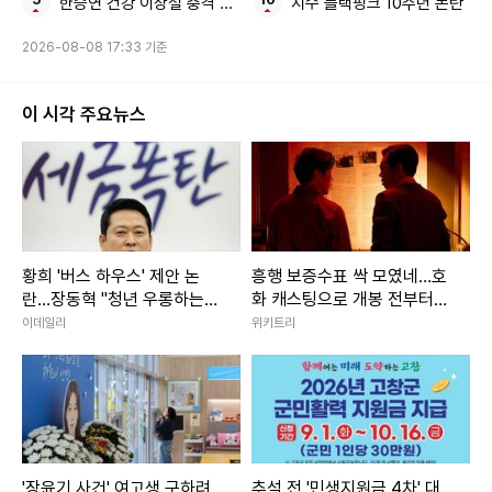
한승연 건강 이상설 충격 근황
지수 블랙핑크 10주년 논란
3위
'SNS 개설' 뉴진스 부모, 하이브와 전면전 선언…부작용은
2026-08-08 17:33 기준
없나
Copyright ⓒ 엑스포츠뉴스 무단 전재 및 재배포 금지
이 시각 주요뉴스
본 콘텐츠는
뉴스픽 파트너스
에서 공유된 콘텐츠입니다.
황희 '버스 하우스' 제안 논
흥행 보증수표 싹 모였네…호
란…장동혁 "청년 우롱하는
화 캐스팅으로 개봉 전부터
정책"
기대감 쏠린 '한국 영화'
이데일리
위키트리
'장윤기 사건' 여고생 구하려
추석 전 '민생지원금 4차' 대