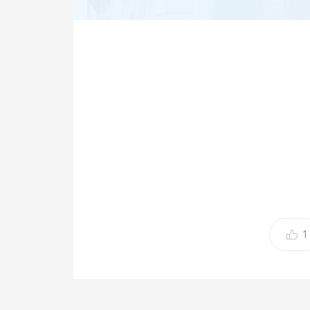
사진제
[뉴스로드] 프리미엄 뷰티 브랜드 비포앤애프터(Be
1
공간 ‘쇼룸카페를 정식 오픈하며, 단순한 뷰티 
다. 7월 23일과 24일 양일간 진행된 오픈 행사
거운 주목을 받았다.