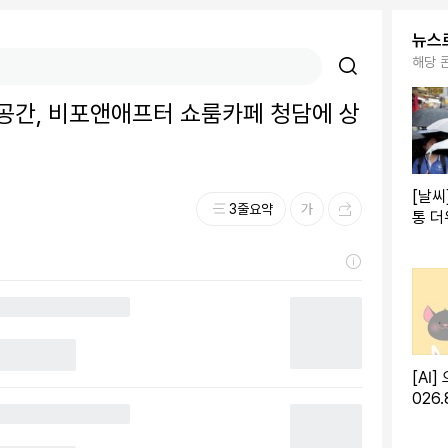
뉴스
해당 
합공간, 비포앤애프터 쇼룸카페 청담에 상
[날씨
3줄요약
통 더
주 강
[AI]
026