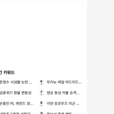
간 키워드
한정수 사생활 논란 황정민
무리뉴 레알 마드리드 로드리 영입
금융위기 환율 변동성
맨유 동성 커플 승격팀 이적
손흥민 PL 레전드 양발 슈팅
이란 호르무즈 미군 철수