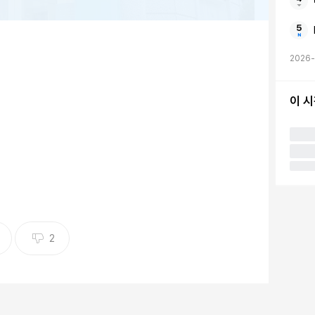
2026-
이 
공=비포앤애프터
fore & After)화장품이 청담동에 새로운 복합문화
2
브랜드를 넘어 라이프스타일 플랫폼으로의 도약을 알렸
는 배우, 가수, 인플루언서 등 각계 셀럽들의 방문으로 뜨