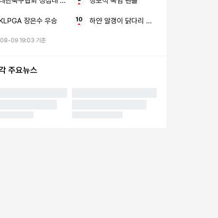
대한축구협회 성접대 심판
정보석 폭염 팬들
KLPGA 장은수 우승
하얀 알갱이 닭다리 밥풀
08-09 19:03 기준
시각 주요뉴스