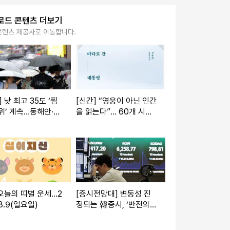
로드 콘텐츠 더보기
콘텐츠 제공사로 이동합니다.
] 낮 최고 35도 ‘찜
[신간] “영웅이 아닌 인간
위’ 계속…동해안·제
을 읽는다”… 60개 시퀀
한 비에 주의보
스로 재구성한 김대중의
내면
 오늘의 띠별 운세...2
[증시전망대] 변동성 진
.8.9(일요일)
정되는 韓증시, ‘반전의
계기’ 찾을까