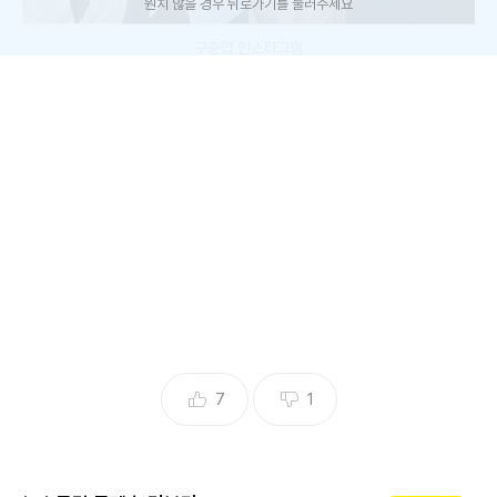
원치 않을 경우 뒤로가기를 눌러주세요
구준엽 인스타그램
가수 구준엽이 사망한 아내 서희원과 유족에 대한 가짜 뉴스에
결국 분노했다.
6일 구준엽은 자신의 SNS에 장문의 글을 게재했다.
구준엽 "정말 이런 나쁜 인간들이 세상에 존재한다니..
7
1