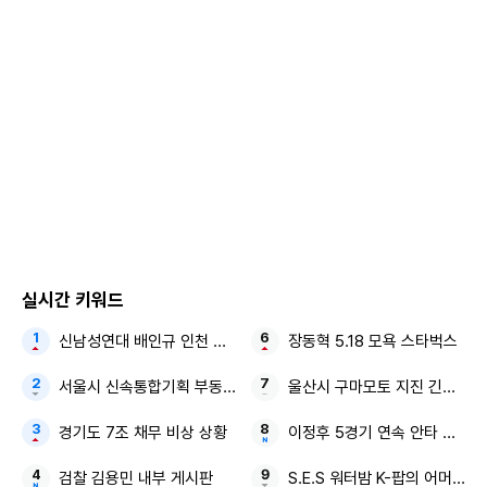
이어 "
지금 저는 말로 형언할 수 없는 슬픔과 고통 속에 창자가
끊어질 듯한 아픔의 시간을 보내고 있다. 어떤 말을 할 힘도 없
고 하고 싶지도 않다
"라며 현재 심정에 대해 밝혔다.
그러면서 구준엽은 "하지만 크나큰 상실의 아픔과 애도의 시
간이 지나가기도 전에 악마 같은 사람들이 우리 가족들과 저의
사랑을 매도하기 시작했다"라며 운을 뗐다.
그는 "어떤 이는 슬픈 척 비를 맞으며 돌아다니고 또 다른 이들
은
우리 가족에게 흠집을 내려고 보험과 비용에 대한 가짜뉴스
실시간 키워드
를 만들어 상처를 주고 있다
"라고 전해 충격을 안겼다.
신남성연대 배인규 인천 영종도
장동혁 5.18 모욕 스타벅스
구준엽은 "정말 이런 나쁜 인간들이 세상에 진짜로 존재한다
서울시 신속통합기획 부동산 정책
울산시 구마모토 지진 긴급 지
는 생각에 두려워지기까지 한다.
제발 우리 희원이 편히 쉴 수
경기도 7조 채무 비상 상황
이정후 5경기 연속 안타 타율 0.
있도록 가만히 계셔주실 수는 없겠냐. 제발 간곡히 부탁드린
검찰 김용민 내부 게시판
S.E.S 워터밤 K-팝의 어머니
다
"라며 호소했다.