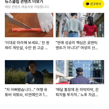
뉴스클립 콘텐츠 더보기
플러스 친구
친구추가
해당 콘텐츠 제공사로 이동합니다.
'이대로 따라해 보세요..' 천 원
"연애 성공의 핵심은 로맨틱
짜리 게맛살, 수만 원 고급 레
멘트가 아니다!" 여성의 선택
스토랑 랍스타로 재탄생 시키
이 말해주는 진짜 매력
는 초간단 방법
구준엽 인스타그램
구준엽은 "
2025년 2월 2일 저의 천사가 하늘로 돌아갔다.
먼
"저 아빠됐습니다..." 여행 유
'매달 통장에 돈 따박따박, 은
저 희원이를 애도해 주시는 많은 분들께 깊은 감사의 인사를
튜버 곽튜브, 비연예인과 10
퇴자들 투자처..' 노후 자금으
월 결혼 발표
로 1억 있다면 당장 시작해야
드린다"라며 말문을 열었다.
한다는 창업 종류