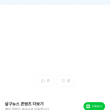
대만 톱스타 서희원(48·쉬시위안)이 결혼 3년 만에 폐렴으로
세상을 떠난 가운데, 남편 구준엽(55)과 함께했던 생전 인터
뷰 영상이 다시금 주목받고 있습니다.
故서희원 인터뷰 재조명
0
0
살구뉴스 콘텐츠 더보기
네이버 포스트
구독하기
해당 콘텐츠 제공사로 이동합니다.