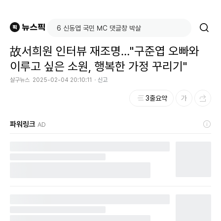
故서희원 인터뷰 재조명…"구준엽 오빠와
이루고 싶은 소원, 행복한 가정 꾸리기"
살구뉴스
2025-02-04 20:10:11
신고
3줄요약
파워링크
AD