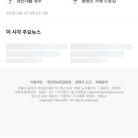
청년대출 정부
황정민 사생 스토킹
2026-08-07 08:33 기준
이 시각 주요뉴스
온라인 커뮤니티
서희원은
"가장 감동적이었던 건 우리가 전화로 결혼을 약속
했고, 오빠가 모든 살림을 정리하고 대만으로 오기로 결심한
이용약관
개인정보취급방침
콘텐츠 신고
제휴문의
순간이었다"
며 "코로나로 인해 10일간 자가격리를 해야 했는
서울시 송파구 위례성대로 10, 에스타워 18층 노티플러스 | 대표자 : 이영재
사업자등록번호 : 596 - 87 – 00782 | 광고대행업 | partner@notiplus.co.kr
데, 오빠를 처음 본 순간 정말 감동적이었다. 서로 끌어안고 펑
청소년 보호 책임자 : 이영재 | 기사배열 책임자 : 전윤수
Copyright NewsPic. All rights reserved.
펑 울었다"고 전했습니다.
구준엽은
"20년 전 처음 만났을 때의 느낌과 비슷했다. 얼마
전에 헤어졌다가 다시 만난 것 같은 기분이었다. 20년이 아니