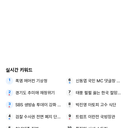
그는 "오빠가 직접 새겨준 건데 까먹었나 보다. 우리는 결혼반
지를 타투로 대신하기로 했다. 그래서 타투 기계를 한 대 샀
다"며 "허벅지에 있던 빨간 흉터를 작은 사람 모양으로 새겨줬
다"고 말했습니다. 이어 "오빠는 먼저 자기 몸에 새겨보고 괜찮
으면 제 몸에도 새겨준다"며 웃어 보이기도 했습니다.
실시간 키워드
함께 이루고 싶은 소원 "행복한 가정 꾸리기"
폭염 에어컨 기상청
신동엽 국민 MC 댓글창 박살
경기도 추미애 재정위기
태풍 펄펄 끓는 한국 절망적인 
SBS 생방송 투데이 강화 맛집
박진영 아토피 고수 식단
검찰 수사권 전면 폐지 단계적 시행
트럼프 이란전 국방장관