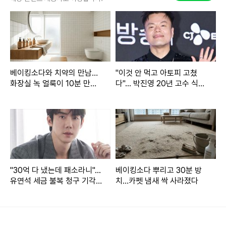
온라인 커뮤니티
서희원의 갑작스러운 비보 속에 2022년 10월 '보그 타이완' 유
튜브 채널을 통해 공개된 인터뷰 영상이 재조명되며 애도의 물
베이킹소다와 치약의 만남…
"이것 안 먹고 아토피 고쳤
결이 이어지고 있습니다.
화장실 녹 얼룩이 10분 만에
다"... 박진영 20년 고수 식단
지워졌다
에 모두 충격받은 이유
해당 인터뷰에서 두 사람은
"누가 더 성격이 좋냐"
는 질문에
망설임 없이 서로를 가리켰다. 서희원은
"오빠 성격이 정말 좋
다. 여태껏 화내는 걸 본 적이 없다"
며 깊은 애정을 드러냈습니
다.
"30억 다 냈는데 패소라니"...
베이킹소다 뿌리고 30분 방
또한 서희원이 구준엽에게 자신의 타투 개수를 묻자 구준엽이
유연석 세금 불복 청구 기각
치…카펫 냄새 싹 사라졌다
소식에 시선 쏠린 진짜 이유
"9"라고 답했고, 이에 서희원은 "하나 빠졌다"며 자신의 왼쪽
허벅지를 가리켰습니다.