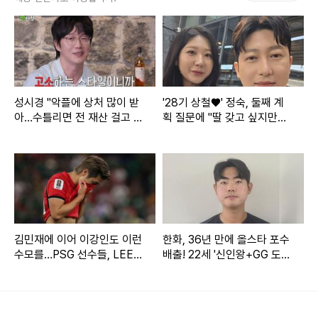
어린 위로와 공감을 전하고 있다.
지난 6월 23일 첫 방송에서는 오은영이 자신의 헤어스타일과
관련된 루머를 직접 언급하기도 했다.
성시경 "악플에 상처 많이 받
'28기 상철♥' 정숙, 둘째 계
아…수틀리면 전 재산 걸고 고
획 질문에 "딸 갖고 싶지만…
소" (짠한형)
또 아들일까 봐 겁나" [★해시
태그]
김민재에 이어 이강인도 이런
한화, 36년 만에 올스타 포수
수모를…PSG 선수들, LEE
배출! 22세 '신인왕+GG 도
빼고 전원 월드컵 32강 진출
전' 괜히 하겠나→"홈런 더
비? 감히 낄 수 있을지…"