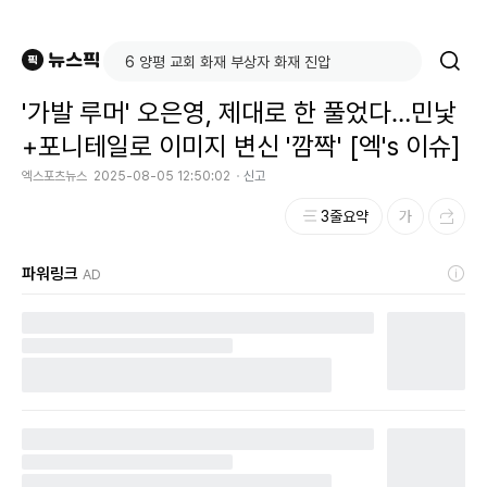
'가발 루머' 오은영, 제대로 한 풀었다…민낯
+포니테일로 이미지 변신 '깜짝' [엑's 이슈]
엑스포츠뉴스
2025-08-05 12:50:02
신고
3줄요약
파워링크
AD