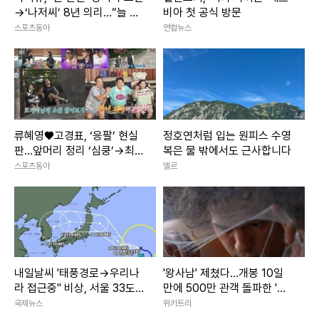
→‘나저씨’ 8년 의리…“늘 든
비아 첫 공식 방문
든” [SD톡톡]
스포츠동아
연합뉴스
류혜영♥고경표, ‘응팔’ 현실
정호연처럼 입는 원피스 수영
판…앞머리 정리 ‘심쿵’→최고
복은 물 밖에서도 근사합니다
7.8% (나혼산)
스포츠동아
엘르
내일날씨 '태풍경로→우리나
'왕사남' 제쳤다…개봉 10일
라 접근중" 비상, 서울 33도
만에 500만 관객 돌파한 '대
폭염
작 영화'
국제뉴스
위키트리