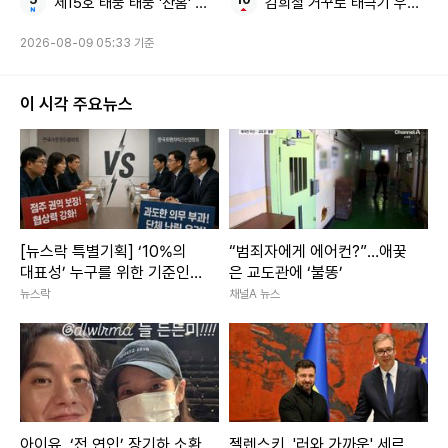
제15호 태풍 태풍 '찬홈' 동해
김희철 거꾸로 태극기 우리나라
2026-08-09 05:33 기준
이 시각 주요뉴스
[뉴스락 특별기획] ‘10%의
“범죄자에게 에어컨?”…애꿎
대표성’ 누구를 위한 기준인
은 교도관에 ‘불똥’
가…프랜차이즈 협의권의 딜
뉴스락
채널A 뉴스
레마
아이유, ‘전 연인’ 장기하 소환
젤렌스키, '러와 가까운' 세르