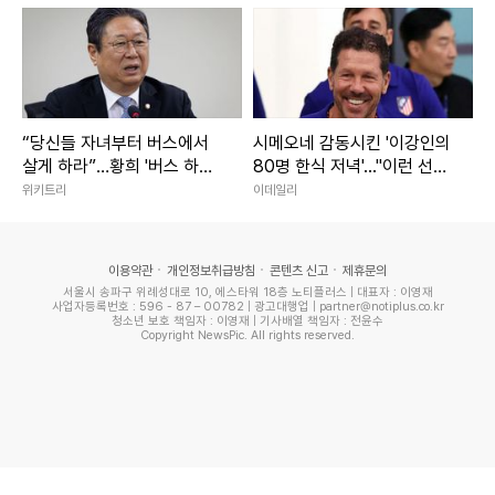
“당신들 자녀부터 버스에서
시메오네 감동시킨 '이강인의
살게 하라”…황희 '버스 하우
80명 한식 저녁'..."이런 선수
스'에 직격탄
필요했다"
위키트리
이데일리
이용약관
개인정보취급방침
콘텐츠 신고
제휴문의
서울시 송파구 위례성대로 10, 에스타워 18층 노티플러스 | 대표자 : 이영재
사업자등록번호 : 596 - 87 – 00782 | 광고대행업 | partner@notiplus.co.kr
청소년 보호 책임자 : 이영재 | 기사배열 책임자 : 전윤수
Copyright NewsPic. All rights reserved.