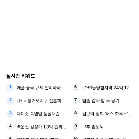
Copyright ⓒ 모두서치 무단 전재 및 재배포 금지
본 콘텐츠는
뉴스픽 파트너스
에서 공유된 콘텐츠입니다.
실시간 키워드
애플 중국 규제 알리바바 큐원
로또1등당첨지역 24억 1236
LH 시흥거모지구 신혼희망타운
밥솥 감자 밥 두 공기
다이소 폭염템 품절대란
김보미 황희 '버스 하우스' 국힘
백운산 감정가 1.3억 원짜리 깜짝 발견된
고추 밥도둑