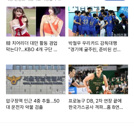
애하는 연예인들 몇 명 만났다"며 연예인 목격담을 전했다.
탁재훈은 "나 오렌지족일 때 자주 그랬다"며 "이 동네 진짜 연
예인들 많이 다니고, 많이 산다"고 너스레를 떨었다.
韓 치어리더 대만 활동 겸업
박철우 우리카드 감독대행
이어 게스트인 이진욱, 정채연이 등장하자, 탁재훈은 이진욱을
막는다?…KBO 4개 구단 논
"경기에 굶주린, 준비된 선수
향해 "배우 중 미모 원톱은 김희선' 이렇게 말하고 다녔다던
의설
들 기용할 것"
데"라고 물었다.
이진욱은 "이건 모두가 동의할 것"이라고 답했고, 김희선은
"내가 세뇌했다"고 말해 웃음을 자아냈다.
압구정역 인근 4중 추돌…50
프로농구 DB, 2차 연장 끝에
대 운전자 약물 검출
한국가스공사 격파…홈 8연
탁재훈이 "김희선, 정채연 중 누가 더 예쁘냐"고 다시 묻자 이
승 질주
진욱은 "당연히 채연이도 너무 예쁘다. 그런데 저한테는 토를
달 수 없는 영원한 1위가 김희선"이라고 말했다.