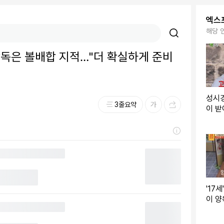
엑스
해당 
 꽃감독은 볼배합 지적…"더 확실하게 준비
성시경
3줄요약
이 받
산 걸
'17
이 양
훈 분