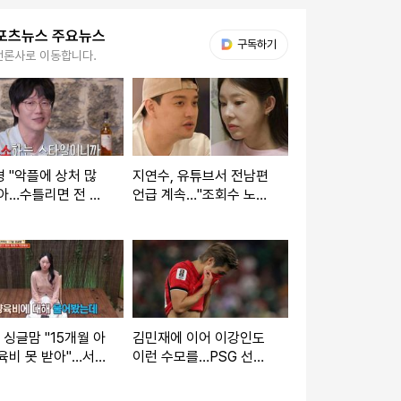
포츠뉴스 주요뉴스
다음 My뉴스
구독하기
언론사로 이동합니다.
 "악플에 상처 많
지연수, 유튜브서 전남편
아…수틀리면 전 재
언급 계속…"조회수 노리
고 고소" (짠한형)
기" vs "문제 없다" [엑's
이슈]
세' 싱글맘 "15개월 아
김민재에 이어 이강인도
육비 못 받아"…서장
이런 수모를…PSG 선수
노 (물어보살)
들, LEE 빼고 전원 월드
컵 32강 진출