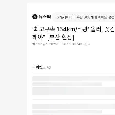
'최고구속 154km/h 쾅' 올러,
해야" [부산 현장]
엑스포츠뉴스
2025-08-07 18:05:49
신고
파워링크
AD