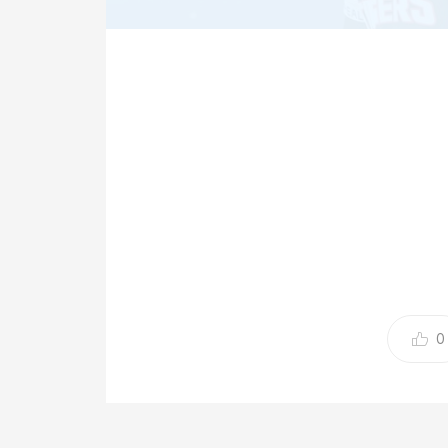
0
(엑스포츠뉴스 부산, 김지수 기자) 이범호 KIA 
투수 아담 올러의 피칭 내용에 개선점을 제시했
는 입장이다.