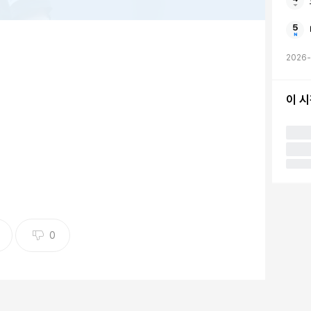
2026
이 
0
타이거즈 감독이 부상 회복 후 1군 복귀전을 치른 외국인
다. 구위는 문제가 없었지만 볼배합에서 아쉬움이 있었다