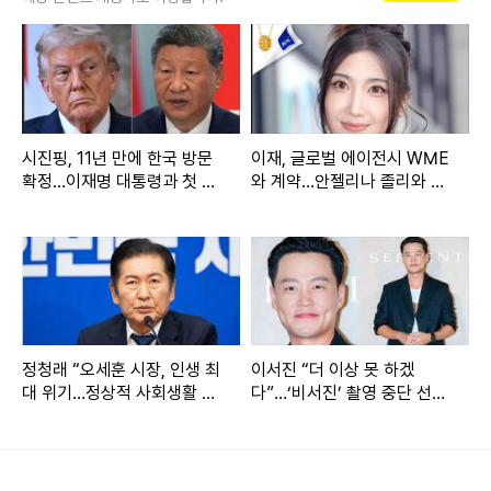
'솔로라서'는 이번에도 신동엽과 황정음이 MC로 의기투합한
가운데, 지난해 방송 당시 '솔로 언니'들의 '공감 요정'이자 시원
한 입담으로 시청자들을 웃고 울렸던 황정음이 솔로 라이프를
공개할 예정이라 더욱 관심을 모은다.
시진핑, 11년 만에 한국 방문
이재, 글로벌 에이전시 WME
첫 공식 티저에서 황정음은 리얼 솔로 일상을 선보이는 소감을
확정…이재명 대통령과 첫 정
와 계약…안젤리나 졸리와 한
밝혔다. 그는 "왕식이, 강식이 엄마 황정음"이라고 새롭게 자신
상회담
솥밥
을 소개한 후 “결혼이라는 실패를 해서 그때는 되게 큰일이 난
것 같고 인생이 끝난 것 같았다"고 솔로로 돌아왔을 당시의 심
경을 솔직하게 고백했다. 이어 황정음은 "그럼 뭐 어쩔 건데?
이미 벌어진 일이고, 내가 선택한 일이잖아"라며 "되는 대로 즐
겁게 살자"는 '정음적정음적 사고'를 드러냈다.
정청래 “오세훈 시장, 인생 최
이서진 “더 이상 못 하겠
대 위기…정상적 사회생활 어
다”…‘비서진’ 촬영 중단 선언,
려울 수도”
체력 한계 고백
이후 황정음은 혼자 차를 운전하며 씩씩하게 노래를 부르는가
하면, 노래연습장에서 거침없는 댄스 본능을 발산시키는 솔로