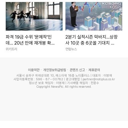
파격 19금 수위 '문제작'인
2분기 실적시즌 막바지…상장
데… 20년 만에 재개봉 확정
사 10곳 중 6곳꼴 기대치 웃
된 영화
돌아
위키트리
연합뉴스
이용약관
개인정보취급방침
콘텐츠 신고
제휴문의
서울시 송파구 위례성대로 10, 에스타워 18층 노티플러스 | 대표자 : 이영재
사업자등록번호 : 596 - 87 – 00782 | 광고대행업 | partner@notiplus.co.kr
청소년 보호 책임자 : 이영재 | 기사배열 책임자 : 전윤수
Copyright NewsPic. All rights reserved.