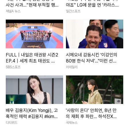
사건 사과…“현재 부적절 행
야죠" LG에 문을 연 '카라스
위 없어”
코 스쿨'
채널A 뉴스
일간스포츠
FULL｜내일은 태권왕 시즌2
시메오네 감동시킨 '이강인의
EP.4｜세계 최초 태권도 오
80명 한식 저녁'..."이런 선수
디션
필요했다"
SBS스포츠
이데일리
배우 김용지(Kim Yongji), 고
'사랑이 온다' 안희연, 8년 만
혹적인 매력 #김용지 #kimy
의 재회 후 파란… 하석진X윤
ongji #배우
하빈 독대
디티위드
국제뉴스