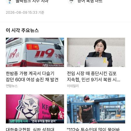
블랙핑크 지수 사과
광어 폭염 마트
2026-08-09 15:33 기준
이 시각 주요뉴스
한밤중 가평 계곡서 다슬기
전임 시장 때 중단시킨 김포
잡던 60대 여성 숨진 채 발견
지속협, 민선 9기서 복원 시
동
연합뉴스
이데일리
대한축구협회, 심판 성접대
"112승 투수인데 많이 물어봐