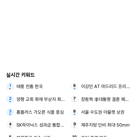
일상이 펼쳐져 시선을 강탈했다. 마지막으로 황정음은 "솔로
라서 축복이지"라고 하더니 "솔로는 축복이다!"라고 정의해 3
월 본방송에 대한 기대감을 높였다.
'솔로라서'는 오는 3월 초 방송된다.
Copyright ⓒ 경기연합신문 무단 전재 및 재배포 금지
실시간 키워드
본 콘텐츠는
뉴스픽 파트너스
에서 공유된 콘텐츠입니다.
태풍 찬홈 한국
이강인 AT 마드리드 프리시즌
양평 교회 화재 부상자 화재 진압
장동혁 李대통령 결혼 페널티
홈플러스 가오픈 식품 중심
서울 수도권 아울렛 상권
SK하이닉스 성과급 통합노조
제주지방 단비 최대 50㎜