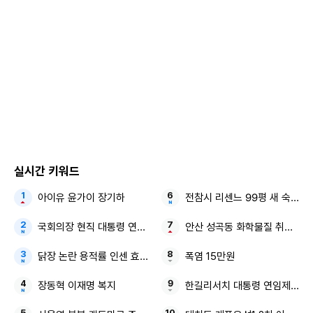
실시간 키워드
아이유 윤가이 장기하
전참시 리센느 99평 새 숙소
국회의장 현직 대통령 연임 정치권 논란
안산 성곡동 화학물질 취급 공장
닭장 논란 용적률 인센 효창공원앞역 정비사업
폭염 15만원
장동혁 이재명 복지
한길리서치 대통령 연임제 보