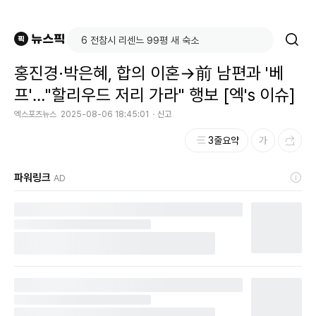
홍진경·박은혜, 합의 이혼→前 남편과 '베
프'…"할리우드 저리 가라" 행보 [엑's 이슈]
엑스포츠뉴스
2025-08-06 18:45:01
신고
3줄요약
파워링크
AD