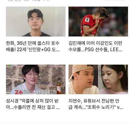
생활을 마무리했다는 소식이 전해졌다. 딸 라엘 양도 부모의
결정을 존중했으며 이혼 후에도 활발히 교류 중이라고.
같은 날 홍진경은 정선희의 유튜브 채널에 출연해 이혼에 대해
한화, 36년 만에 올스타 포수
김민재에 이어 이강인도 이런
직접 입을 열었다.
배출! 22세 '신인왕+GG 도
수모를…PSG 선수들, LEE
전' 괜히 하겠나→"홈런 더
빼고 전원 월드컵 32강 진출
비? 감히 낄 수 있을지…"
성시경 "악플에 상처 많이 받
지연수, 유튜브서 전남편 언
아…수틀리면 전 재산 걸고 고
급 계속…"조회수 노리기" vs
소" (짠한형)
"문제 없다" [엑's 이슈]