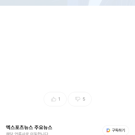
(엑스포츠뉴스 김수아 기자) 배우 박은혜와 방송인 홍진경이
이혼 후 오히려 전 남편과 친구처럼 지내는 할리우드식 행보가
눈길을 끈다.
6일 홍진경의 소속사 티엔엔터테인먼트 측은 엑스포츠뉴스에
1
5
"홍진경이 이혼한 것이 맞다. 원만한 합의 이혼"이라고 밝혔
다.
엑스포츠뉴스 주요뉴스
다음 My뉴스
구독하기
이날 홍진경 부부가 누구의 귀책사유도 없이 22년간의 결혼
해당 언론사로 이동합니다.