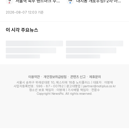
서울역 북부 랜드마크 주거지 서계동 역세권 개발
대치동 개포우성1·2차 아파트 
2026-08-07 12:03 기준
이 시각 주요뉴스
홍진경은 "라엘이도 너무 잘 지내고 있고 라엘이 아빠랑도 잘
지내고 있다"면서 "안타까운 건 우리가 비로소 남이 되어서야
진짜 우정을 되찾았다"라고 전남편과의 관계를 솔직하게 전했
다.
"이제 좀 다르게 살아보자"는 의견으로 이혼을 결정했다고 덧
이용약관
개인정보취급방침
콘텐츠 신고
제휴문의
서울시 송파구 위례성대로 10, 에스타워 18층 노티플러스 | 대표자 : 이영재
붙인 홍진경은 전 남편에 대해 "연인 관계를 떠나 좋아하던 오
사업자등록번호 : 596 - 87 – 00782 | 광고대행업 | partner@notiplus.co.kr
청소년 보호 책임자 : 이영재 | 기사배열 책임자 : 전윤수
빠였다. 지금 나에게 너무 좋은 오빠"라고 여전한 애정을 드러
Copyright NewsPic. All rights reserved.
냈다.
쌍둥이 아들을 홀로 양육 중인 박은혜도 홍진경과 비슷하게 이
혼 후 전남편과 친구로 지내는 근황으로 화제를 모은 바 있다.