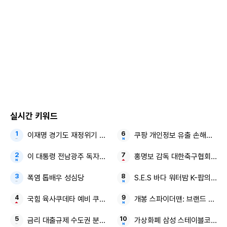
다. 심형탁을 감동시킨 두 사람의 선물이 무엇일지 궁금증이
쏠리는 가운데, 세 사람은 논알코올 맥주와 마른안주를 놓고
본격 파티에 돌입한다.
그런데 심형탁이 안주를 손으로 집으려 하자, 송진우는 곧장
제지하며 “아기를 낳았는데 바로 만지실 거냐?”고 되묻는다.
이에 정준하는 “오자마자 화장실 가서 손을 씻었어야지!”라고
꾸짖어 심형탁에게 큰 가르침을 준다. 나아가 정준하는 “요즘
실시간 키워드
담배 피우냐, 안 피우냐?”라고 묻는데, 심형탁은 “끊었다”라고
이재명 경기도 재정위기 북한 13.5km 앞
쿠팡 개인정보 유출 손해배상
답해 두 사람을 안도케 한다.
이 대통령 전남광주 독자적 대학입시제도 습관성 말 바꾸기
홍명보 감독 대한축구협회 선임
훈훈한 분위기 속 세 사람은 2세 이야기를 이어가고, 그러던
폭염 톱배우 성심당
S.E.S 바다 워터밤 K-팝의 어
중 정준하는 “사실 난 올해 둘째를 목표로 하고 있다”고 깜짝
고백한다. 스튜디오에서 이를 들은 ‘교장’ 이승철은 “새롭게 시
국힘 육사쿠데타 예비 쿠데타세력
개봉 스파이더맨: 브랜드 뉴 데
작해야 하지 않냐? 대단하네~”라며 응원하고, ‘오락부장’ 문세
금리 대출규제 수도권 분양시장
가상화폐 삼성 스테이블코인
윤은 “저도 셋째 생각이 있다”고 폭풍 공감한다.