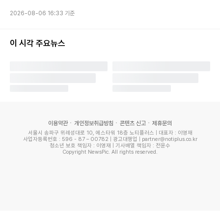
2026-08-06 16:33 기준
이후로도 ‘아빠 선배’ 정준하와 송진우는 “아내가 육아하고 있
는데 밖에서 친구들이랑 술 한잔 하겠다는 것은 잘못된 생각이
이 시각 주요뉴스
다”, “아내가 집에서 하루종일 밥도 못 먹으면서 모유 수유하고
있는데, ‘나 어제 술 먹어서 해장해야 하는데 계란국 좀…’이라
고 하면 절대 안 된다” 등 현실적인 조언을 건넨다. 이에 심형
탁은 “깊은 깨달음을 얻었다”며 감동하면서도, “대체 언제까
지 그렇게 눈치를 보면서 살아야 하는 거야?”라고 급발진해 짠
이용약관
개인정보취급방침
콘텐츠 신고
제휴문의
내 웃음을 안긴다.
서울시 송파구 위례성대로 10, 에스타워 18층 노티플러스 | 대표자 : 이영재
사업자등록번호 : 596 - 87 – 00782 | 광고대행업 | partner@notiplus.co.kr
청소년 보호 책임자 : 이영재 | 기사배열 책임자 : 전윤수
정준하-송진우와 ‘베이비 샤워’를 하며 육아 수업을 받는 ‘초보
Copyright NewsPic. All rights reserved.
아빠’ 심형탁의 모습과, 스키장으로 데이트를 떠난 김일우-박
선영의 하루는 5일(수) 밤 9시 30분 방송하는 채널A ‘신랑수
업’ 149회에서 확인할 수 있다.