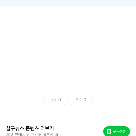
유튜버 일주어터가 고 오요안나를 가해했다는 의혹을 받는 기
상캐스터 김가영을 옹호했다가 불똥이 튀자 직접 사과에 나섰
습니다.
일주어터, 유족에게 사과
0
0
살구뉴스 콘텐츠 더보기
네이버 포스트
구독하기
해당 콘텐츠 제공사로 이동합니다.