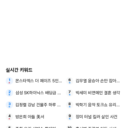
리는 일이 될까 조심스러운 마음입니다.
저로 인해 상처받으신
유가족분들께 진심으로 죄송하다는 말씀을 드립니다
"라며 유
족에게 2차 가해 여론에 사과를 전했습니다.
그는 "저의 경솔한 언행으로 상처받으신 모든 분들께 사죄의
말씀 드리며, 앞으로는 더욱 신중한 태도로 말하고 행동하겠습
니다. 다시 한번, 진심으로 죄송합니다"라고 약속했습니다.
실시간 키워드
몬스타엑스 더 페이즈 5인 체제
김무열 윤승아 손만 잡아도 영화
일주어터, 김가영 옹호 재조명
삼성 SK하이닉스 배당금 늘려라
박세미 비연예인 결혼 생각
김정렬 강남 건물주 하루 1억
박학기 음악 토크쇼 유리상자
방은희 아들 美서
장미 터널 킬러 살인 사건