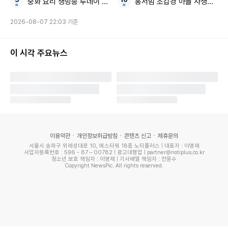
중화 요리 생방송 투데이 행궁동 BEST3
홍서범 조갑경 아들 사생활 논
2026-08-07 22:03 기준
이 시각 주요뉴스
온라인 커뮤니티
앞서 일주어터는 MBC 기상캐스터 고(故) 오요안나가 직장
내 괴롭힘을 받았다는 논란에 휩싸이자
가해자 의혹을 받는 고
인의 선배 김가영을 직접 옹호
해 역풍을 맞았습니다.
이용약관
개인정보취급방침
콘텐츠 신고
제휴문의
김가영이 사내 괴롭힘 가해자로 의심받자, 김가영과 SBS 예능
서울시 송파구 위례성대로 10, 에스타워 18층 노티플러스 | 대표자 : 이영재
사업자등록번호 : 596 - 87 – 00782 | 광고대행업 | partner@notiplus.co.kr
'골때녀'로 인연을 쌓은 일주어터는
"가영언니는 오요안나님을
청소년 보호 책임자 : 이영재 | 기사배열 책임자 : 전윤수
Copyright NewsPic. All rights reserved.
못지켜줬다는 사실에 당시에도 엄청 힘들어했습니다. 저는 오
요안나님과 같이 운동 한번 해봤던 인연이 있는데 한번 뵀을
때도 오요안나님이 저에게 가영언니 너무 좋아하고 의지하는
선배라면서 진심으로 얘기해 주셨다"
라며 김가영을 옹호했습