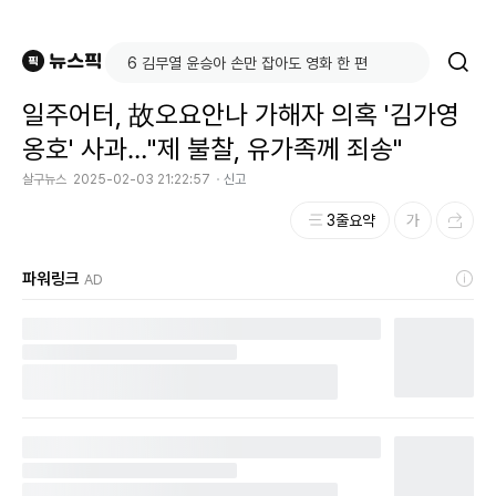
일주어터, 故오요안나 가해자 의혹 '김가영
옹호' 사과…"제 불찰, 유가족께 죄송"
살구뉴스
2025-02-03 21:22:57
신고
3줄요약
파워링크
AD