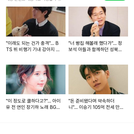
온라인 커뮤니티
3일 일주어터는 자신의 계정에
"최근 정확한 사실 파악이 되
"이래도 되는 건가 충격"... B
"너 빵집 해볼래 했다가"... 정
TS 뷔 비행기 기내 강아지 포
보석 아들과 함께하던 성북동
기 전에 댓글을 작성하였습니다. 신중하지 못한 언행으로 많은
착 영상에 네티즌 경악한 이
카페 폐업 결단한 이유
분들께 상처를 드리게 되어 죄송합니다"
라고 머리를 숙였습니
유
다.
이어 "
이로 인해 고인과 유가족분들의 마음에 상처를 드리게
되었습니다.
참 많이 후회스러웠고 진심으로 반성하고 또 반성
"이 정도로 쿨하다고?"... 아이
"돈 준비됐다며 약속하더
하고 있습니다. 변명의 여지 없는 저의 불찰이며,
제 부족함에
유 전 연인 장기하 노래 BGM
니"... 이승기 105억 전세 만
선택해 난리 난 상황
료에 시선 쏠린 이유
대해 진심으로 사죄드리고 싶습니다
"라고 사과했습니다.
또 "이렇게 말씀드리는 것도 유가족분들께 또 한 번 상처를 드