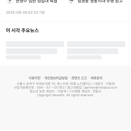
한정수 심판 성접대 축협
임영웅 영웅시대 무명 딛고
Copyright ⓒ 이데일리 무단 전재 및 재배포 금지
2026-08-09 02:33 기준
본 콘텐츠는
뉴스픽 파트너스
에서 공유된 콘텐츠입니다.
이 시각 주요뉴스
이용약관
개인정보취급방침
콘텐츠 신고
제휴문의
서울시 송파구 위례성대로 10, 에스타워 18층 노티플러스 | 대표자 : 이영재
사업자등록번호 : 596 - 87 – 00782 | 광고대행업 | partner@notiplus.co.kr
청소년 보호 책임자 : 이영재 | 기사배열 책임자 : 전윤수
Copyright NewsPic. All rights reserved.