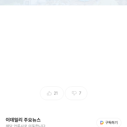
이재명 대통령이 지난 21일 기록적인 폭우가 쏟아진 경남 산청군 산청읍 부리
마을에서 피해 상황을 점검하고 있다. (사진=뉴스1)
1일 경찰에 따르면 전날 70대 남성인 A씨가 이승화 산청군수
와 정영철 부군수를 직무 유기 혐의로 경남 산청경찰서에 고발
했다.
21
7
거창 거주자인 A씨는 지난달 21일 대통령이 피해 현장에 찾아
와 피해 상황을 보고하는 자리에서 정 부군수가 거짓보고를 했
이데일리 주요뉴스
다음 My뉴스
구독하기
해당 언론사로 이동합니다.