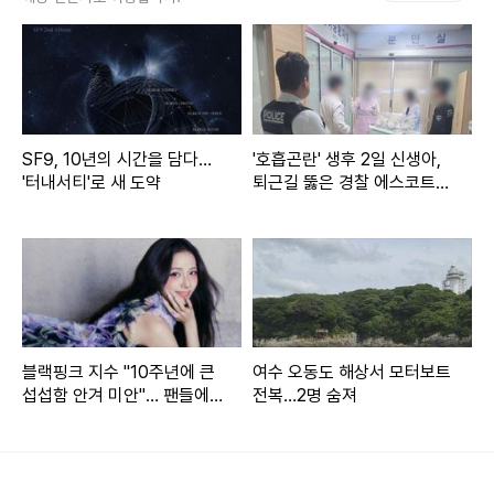
다고 주장하며 이를 문제 삼았다.
앞서 이 대통령은 21일 집중 호우로 큰 피해를 입은 산청군을
찾아 정영철 산청군 부군수 등으로부터 피해 상황을 보고받았
다.
SF9, 10년의 시간을 담다…
'호흡곤란' 생후 2일 신생아,
'터내서티'로 새 도약
퇴근길 뚫은 경찰 에스코트로
당시 이 대통령은 정 부군수에게 지난 3월 대형 산불로 큰 피
생명 구해
해를 입은 산청군 시천면을 거론하며 집중 호우로 인한 피해가
없었는지 여러 차례 물었고 정 부군수는 모두 “피해가 없었
다”고 답했다.
하지만 시천면 일대에도 산사태가 발생하는 등 피해가 발생했
블랙핑크 지수 "10주년에 큰
여수 오동도 해상서 모터보트
섭섭함 안겨 미안"… 팬들에
전복…2명 숨져
었다.
사과
이후 이 대통령은 수석보좌관회의 모두발언에서 “공직 사회는