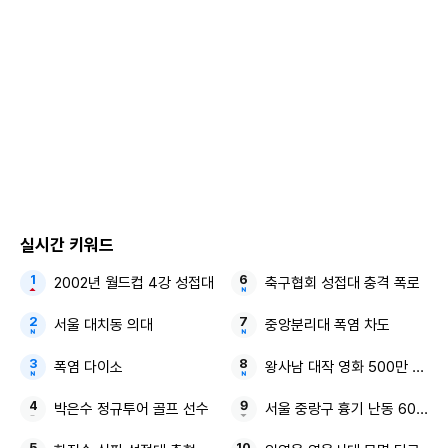
일종의 상명하복 관계이기도 하고 또 조직적으로 의사결정이
이뤄지는 특별한 조직들”이라며 “상사와 지휘관들은 결국 보
고에 의존할 수밖에 없는데 이 보고를 엉터리로 하거나 누락하
거나, 왜곡하거나 하면 의사결정이 왜곡된다”고 지적했다.
이어 “허위 보고, 과장·왜곡·조작 보고, 보고 누락 같은 일이 발
생하지 않도록 이에 대해 엄정하게 대응하기를 바란다”고 말
한 바 있다.
실시간 키워드
A씨는 정 부군수가 피해 상황을 제대로 챙기지 않아 이 같은
2002년 월드컵 4강 성접대
축구협회 성접대 충격 폭로
거짓 발언이 발생했으며, 이 군수도 그에 대한 책임이 있다며
서울 대치동 의대
중앙분리대 폭염 차도
함께 고발한 것으로 알려졌다.
폭염 다이소
왕사남 대작 영화 500만 관객
경찰은 고발장이 접수된 만큼 관련 내용을 살펴보기로 했다.
박은수 정규투어 골프 선수
서울 중랑구 흉기 난동 60대 