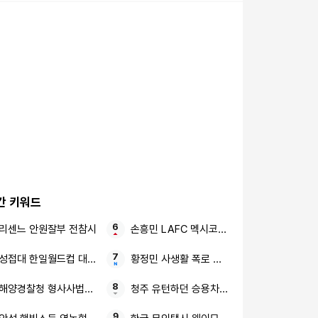
간 키워드
리센느 안원잘부 전참시
손흥민 LAFC 멕시코 리그 챔피언
성접대 한일월드컵 대한축구협회
황정민 사생활 폭로 임신 축하 전화
해양경찰청 형사사법개혁 수사혁신 TF
청주 유턴하던 승용차 오토바이