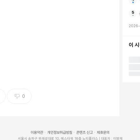
군 함정 두 번째 MRO 수주
로 수주한 'USNS YUKON'함. 2024.11.12 [한화오션 제공. 재
2026-
] photo@yna.co.kr
이 
1일 한화오션[042660]에 대해 향후 "가파른 실적 성
 6만3천원으로 10.5% 올렸다.
이 3조2천532억원, 영업이익은 1천690억원을 기록했
9.1%, 46.7% 웃돈 규모다.
전 분기, 전년 동기 대비 호전됐다"면서 "고무적인 점은
0
 했던 생산 안정화 비용, 지체 상금이 사라졌다는 것"이
 높아지고 있다"며 수익원으로 신조 수익과 유지·보수·정
이용약관
개인정보취급방침
콘텐츠 신고
제휴문의
서울시 송파구 위례성대로 10, 에스타워 18층 노티플러스 | 대표자 : 이영재