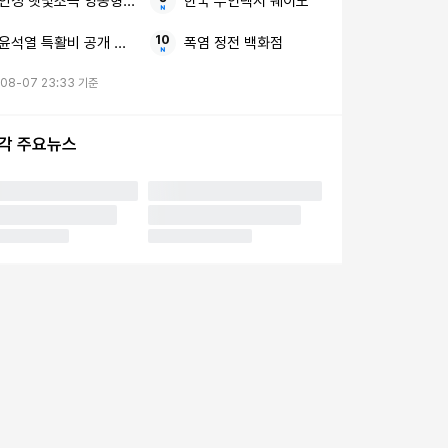
안성 햇빛소득 영농형 태양광
한국 무인택시 웨이모
윤석열 특활비 공개 소송 대법
폭염 정전 백화점
08-07 23:33 기준
시각 주요뉴스