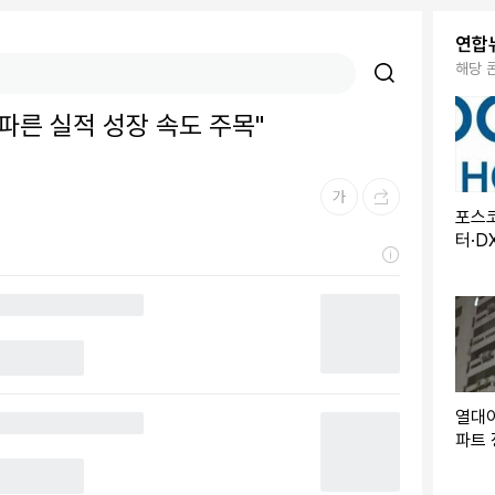
연합
해당 
파른 실적 성장 속도 주목"
포스
터·D
원 투
열대야
파트 
편