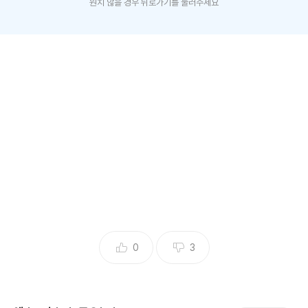
원치 않을 경우 뒤로가기를 눌러주세요
(엑스포츠뉴스 이예진 기자) '이혼숙려캠프' 걱정 부부가 경찰
신고를 수차례 이어갔다고 밝혀 시청자들의 분노를 유발했다.
30일 방송된 JTBC 예능프로그램 ‘이혼숙려캠프’에서는 걱정
부부의 심층 가사조사 과정이 공개됐다.
이날 방송에서는 걱정부부의 싸움으로 인해 경찰까지 출동한
영상이 공개됐다. 하루에 세 번까지 경찰이 출동한 적도 있다
고. 박하선은 이에 분노하며 '공권력 낭비지 저게"라며 화를 냈
고, 진태현 또한 걱정부부를 향해 "세금을 많이 내야겠네"라고
0
3
말했다.
걱정부부 남편은 "경찰관 분들은 되게 잘 안다. 경비 아저씨들