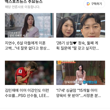
엑스포츠뉴스 주요뉴스
다음 My뉴스
구독하기
도 경찰차가 오시면 저기로 가시라고 손짓하신다"라며 하루
해당 언론사로 이동합니다.
세번 경찰이 출동한 적이 있다고 밝혔다.
이들 부부는 또 싸움을 이어갔고, 걱정 남편은 "내가 더 아동학
대로 신고할거다"라고 했다. 아내는 "나는 무고죄로 신고할거
다 미친XX야"라며 욕설을 이어갔다.
지연수, 6살 아들에게 이혼
'28기 상철♥' 정숙, 둘째 계
고백…"네 잘못 없다고 항상
획 질문에 "딸 갖고 싶지만…
말해" (연수롭다)
또 아들일까 봐 겁나" [★해시
싸움 영상이 공개된 후 남편은 "제가 욕을 한건 잘못한 거 같
태그]
다. 저는 어떻게든 맞춰서 살아가고 싶은 마음이 있다. 아기들
이 엄마든 아빠든 둘 중 한 명이 키워야 하는데 그건 아니라고
생각해서"라며 아직까지 아내를 사랑하는 마음이 남아있다고
전했다.
김민재에 이어 이강인도 이런
'17세' 싱글맘 "15개월 아이
수모를…PSG 선수들, LEE
양육비 못 받아"…서장훈 분
빼고 전원 월드컵 32강 진출
노 (물어보살)