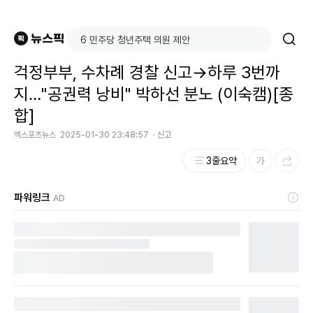
걱정부부, 수차례 경찰 신고→하루 3번까
지…"공권력 낭비" 박하선 분노 (이숙캠)[종
합]
엑스포츠뉴스
2025-01-30 23:48:57
신고
3줄요약
파워링크
AD