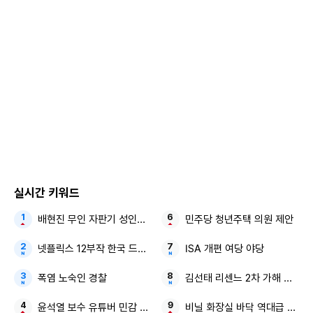
실시간 키워드
배현진 무인 자판기 성인인증 국가 기준
민주당 청년주택 의원 제안
넷플릭스 12부작 한국 드라마
ISA 개편 여당 야당
폭염 노숙인 경찰
김선태 리센느 2차 가해 논란 
윤석열 보수 유튜버 민감 발언
비닐 화장실 바닥 역대급 꼼수