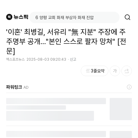
'이혼' 최병길, 서유리 "無 지분" 주장에 주
주명부 공개…"본인 스스로 팔자 망쳐" [전
문]
엑스포츠뉴스
2025-08-03 09:20:43
신고
3줄요약
파워링크
AD