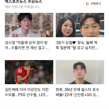
엑스포츠뉴스 주요뉴스
다음 My뉴스
구독하기
스'의 50%인 10만 주를 보유하고 있다.
해당 언론사로 이동합니다.
최병길은 "회사 망해서 본 피해는 제가 고스란히 파산으로 봤
는데 당신은 당신 개인 아파트도 지키고, 남편 사기꾼으로 몰
아서 이미지 챙기고, 손해 본 게 뭔가요?"라며 "사업도 결혼도
지금도 모든 상황을 누가 악화 시켰는지 되돌아보세요. 이렇게
성시경 "악플에 상처 많이 받
'28기 상철♥' 정숙, 둘째 계
아…수틀리면 전 재산 걸고 고
획 질문에 "딸 갖고 싶지만…
까지 책임 전가하는 투로 얘기하고싶진 않았는데, 분명 자기
소" (짠한형)
또 아들일까 봐 겁나" [★해시
팔자를 망치고 있는 것 본인 스스로입니다"라고 말을 이었다.
태그]
앞서 지난 1일 최병길은 "서유리님께 진 채무는 제 개인적으로
사용한 것이 아니라 서유리님과 제가 50:50 지분을 소유한
'로나 유니버스' 사업에 들어간 것"이라며 "물론 제 개인 돈도
김민재에 이어 이강인도 이런
한화, 36년 만에 올스타 포수
많이 들어갔다. 사업 경영 악화로 인해 제가 현재 파산 상태에
수모를…PSG 선수들, LEE
배출! 22세 '신인왕+GG 도
빼고 전원 월드컵 32강 진출
전' 괜히 하겠나→"홈런 더
이른 것"이라고 진흙탕 이혼 후 처음으로 입을 열었다.
비? 감히 낄 수 있을지…"