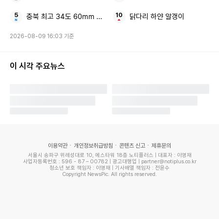
충북 최고 34도 60㎜ 소나기
닭다리 하얀 알갱이
서유리와 최 PD는 지난 2019년 결혼했으나 지난해 3월 이혼
2026-08-09 16:03 기준
을 준비 중이라고 알렸다. 이 과정에서 두 사람은 금전적인 문
제로 갈등을 빚었으나, 3개월 간의 이혼 조정이 마무리되며 폭
이 시각 주요뉴스
로전도 막을 내린 바 있다.
이하 최병길 글 전문.
그새 글을 올리셨네요. 네 이게 제가 갖고 있는 최신 주주명부
구요. 혹시나 모르는 분들을 위해 말씀 드리면 주주명부라는
이용약관
개인정보취급방침
콘텐츠 신고
제휴문의
서울시 송파구 위례성대로 10, 에스타워 18층 노티플러스 | 대표자 : 이영재
것은 각 회사가 각자 양식대로 만들어 세무서에 신고하는 겁니
사업자등록번호 : 596 - 87 – 00782 | 광고대행업 | partner@notiplus.co.kr
청소년 보호 책임자 : 이영재 | 기사배열 책임자 : 전윤수
다.
Copyright NewsPic. All rights reserved.
부대표가 당신 지분 없다고 얘기한 거요? 그 사람은 열받으면
별소리도 다하는 사람입니다. 저도 지긋지긋해했던 거 누차 얘