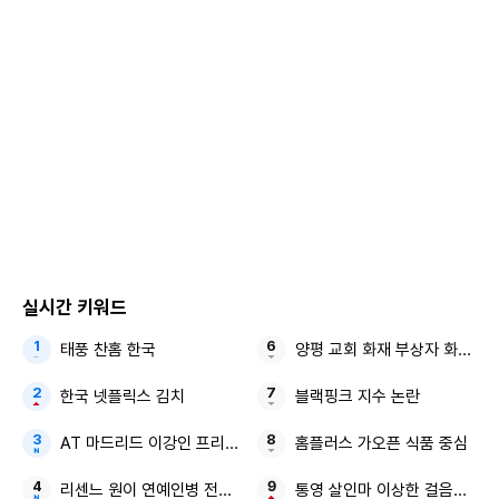
이어 "지분은 반반이었지만 사업상 부채는 제가 고스란히 책
임지게 됐다"며 "그로 인해 여의도에 제 소유 집은 헐값에 매
각, 용산의 집은 경매에 부치게 되었습니다"라고 덧붙였다.
개인적으로 서유리의 돈을 유용하여 채무 상황을 만든 게 아니
라고 강조한 최병길의 입장에 서유리는 같은 날 "가만히 있는
데 왜 갑자기 시비를 걸어오시는지 모르겠다. 로나 유니버스
때 일을 잊으셨나. 내 지분은 없었다. 부대표 최X호씨가 내 지
분이 없다고 분명히 말씀하셨다. 녹취도 남아 있다"라고 반박
실시간 키워드
했다.
태풍 찬홈 한국
양평 교회 화재 부상자 화재 진
서유리는 "통장 이체 내역 하나만 까면 다 들통날 거짓말 그만
한국 넷플릭스 김치
블랙핑크 지수 논란
좀 해주시라. 안 그래도 날씨 더운데 더 열받으니까. 작년 12월
AT 마드리드 이강인 프리시즌 맨시티전
홈플러스 가오픈 식품 중심
에 갚았어야 할 채무 아직도 안 갚았으면 시비라도 걸지 말아
리센느 원이 연예인병 전참시
통영 살인마 이상한 걸음걸이 
야 하는 거 아닌가"라고 덧붙였다.