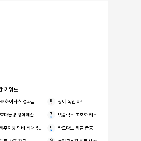
간 키워드
SK하이닉스 성과급 통합노조
광어 폭염 마트
李대통령 명예훼손 출국 금지
넷플릭스 초호화 캐스팅 오징어게임
제주지방 단비 최대 50㎜
카르다노 리플 급등