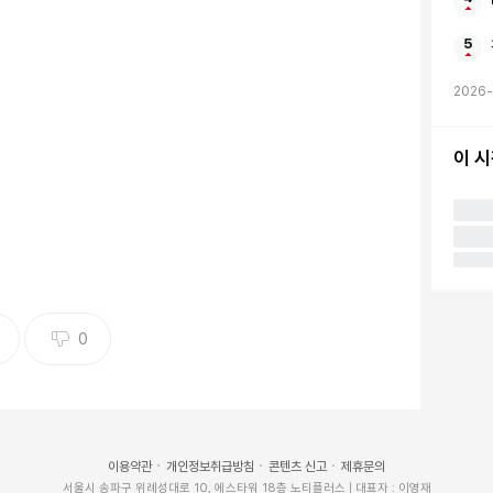
2026-
TF 인기몰이…순자산 7조원 돌파[연합뉴스]
이 
 상품인 월배당 상장지수펀드(ETF)가 선풍적인 인기로
다.
 등 편입 자산을 통해 발생한 이자, 배당 등 수익을 월간
0
출시됐지만, 매달 현금이 주머니에 들어오는 장점 덕에 인
30일 기준으로 순자산 총액이 7조4천515억원에 달했
이용약관
개인정보취급방침
콘텐츠 신고
제휴문의
서울시 송파구 위례성대로 10, 에스타워 18층 노티플러스 | 대표자 : 이영재