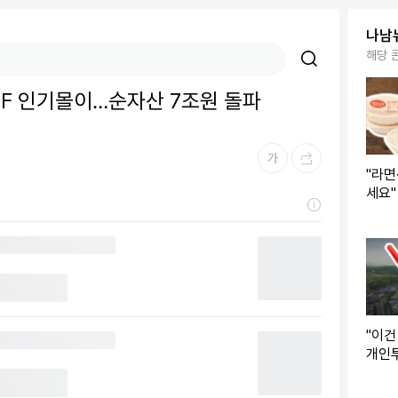
나남
해당 
TF 인기몰이…순자산 7조원 돌파
"라면
세요"
격 할
목 마
"이건
개인
은 S
주문