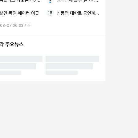
홈플러스 가오픈 식품 중심
외식업체 놀부 尹 전 대통령 전속사진가
살인 폭염 에어컨 이곳
신동엽 대학로 공연계 비하 논란
-08-07 06:33 기준
시각 주요뉴스