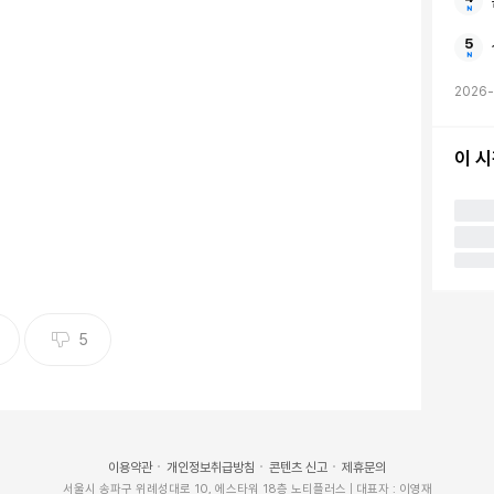
2026
이 
 향해 돌직구 고백을 건넸다.
'에서는 5년 전 소개팅 인연이 있는 영수와 영숙의 슈퍼 데이
5
 부산에서 초빙 교수로 재직 중인 영숙와 서울대 박사 출
한 데이트를 즐겼다.
고 물었고, 영수는 "오후가 있을지 모르겠다"면서 "끝까
이용약관
개인정보취급방침
콘텐츠 신고
제휴문의
서울시 송파구 위례성대로 10, 에스타워 18층 노티플러스 | 대표자 : 이영재