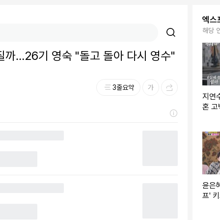
엑스
해당 
어질까…26기 영숙 "돌고 돌아 다시 영수"
3줄요약
지연수
혼 고
항상 
윤은혜
프' 
다더라
화]