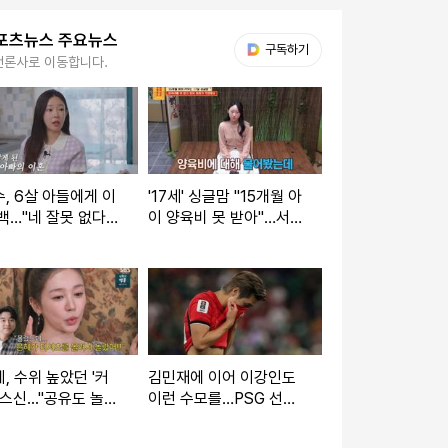
포츠뉴스 주요뉴스
다음 My뉴스
구독하기
언론사로 이동합니다.
, 6살 아들에게 이
'17세' 싱글맘 "15개월 아
백…"네 잘못 없다고
이 양육비 못 받아"…서장
말해" (연수롭다)
훈 분노 (물어보살)
, 수위 높았던 '커
김민재에 이어 이강인도
키스신..."공유도 놀랐
이런 수모를…PSG 선수
" (아근진)[전일야
들, LEE 빼고 전원 월드
컵 32강 진출