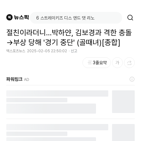
절친이라더니…박하얀, 김보경과 격한 충돌
→부상 당해 '경기 중단' (골때녀)[종합]
엑스포츠뉴스
2025-02-05 22:50:02
신고
3줄요약
파워링크
AD