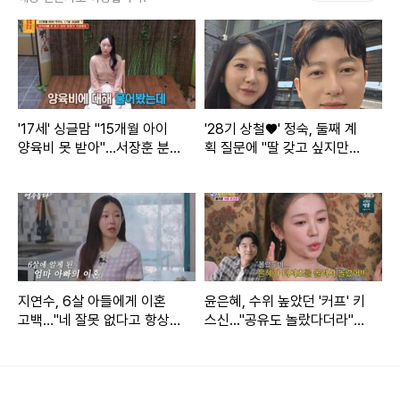
하지만 FC탑걸과 FC국대패밀리 경기로 서로가 경쟁자가 된
상황. 박하얀은 "내가 '골때녀' 들어오기 전에 FC국대패밀리
팀 많이 가서 도와주고 그랬잖냐"라면서 운을 뗐다.
그녀는 "그만큼 가장 애정하는 팀이다. 나도 탑걸이라고 생각
'17세' 싱글맘 "15개월 아이
'28기 상철♥' 정숙, 둘째 계
할 정도다. 그래서 기분이 이상하다. 오늘 이렇게 적으로 만날
양육비 못 받아"…서장훈 분
획 질문에 "딸 갖고 싶지만…
줄이야"라며 복잡한 심경을 토로했다.
노 (물어보살)
또 아들일까 봐 겁나" [★해시
태그]
지연수, 6살 아들에게 이혼
윤은혜, 수위 높았던 '커프' 키
고백…"네 잘못 없다고 항상
스신..."공유도 놀랐다더라"
말해" (연수롭다)
(아근진)[전일야화]