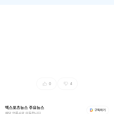
(엑스포츠뉴스 임나빈 기자) '골때녀' 경기 중 김보경과 충돌한
박하얀이 부상을 입었다.
5일 방송된 SBS '골 때리는 그녀들'(이하 '골때녀')에서는 사상
최장기 시즌 G리그의 A그룹 세 번째 경기가 공개됐다.
이날 경기는 상대 전적 3전 전승을 기록한 FC탑걸과 박하얀
영입 후 상승한 전력으로 전패 역사를 청산하려는 FC국대패
밀리 간의 천적 대전이 펼쳐졌다.
0
4
이에 앞서 공개된 VCR 영상에서 FC탑걸의 김보경과 FC국대
패밀리 박하얀은 동반 출근을 하며 절친 사이임을 인증했다.
엑스포츠뉴스 주요뉴스
다음 My뉴스
구독하기
해당 언론사로 이동합니다.