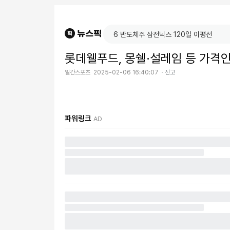
롯데웰푸드, 몽쉘·설레임 등 가격인
일간스포츠
2025-02-06 16:40:07
신고
파워링크
AD