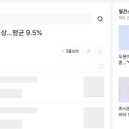
일간
해당 
상…평균 9.5%
3줄요약
오윤아
혼…
신고,
[종합
최시원
버리
확보