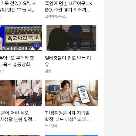
도? 못 걷겠어요"…서
폭염에 멈춘 프로야구…K
이 만든 '그늘 네
BO, 주말 경기 취소까지
 살렸다
검토
리
코리아이글뉴스
통령 “또 쿠데타 할
일베충들이 혐오 받는 이
”…육사 총동창회
유
적 보복”
뉴스
엠봉
 굳이 저런 식으
'민생지원금 4차 지급일
.” 사생활 논란 황정민
확정' 나도 대상? 최대 1
 출연할 예능 예고편
인당 50만 원
리
뉴스앤북