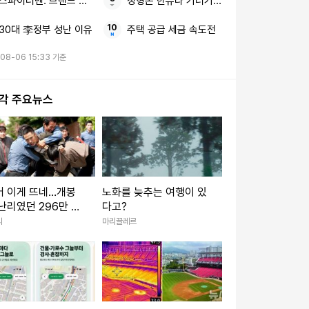
스파이더맨: 브랜드 뉴 데이 올해 개봉작 톱3
정형돈 한유라 기러기 생활
30대 李정부 성난 이유
주택 공급 세금 속도전
08-06 15:33 기준
시각 주요뉴스
어 이게 뜨네…개봉
노화를 늦추는 여행이 있
난리였던 296만 한
다고?
화, 디즈니+ 출격
리
마리끌레르