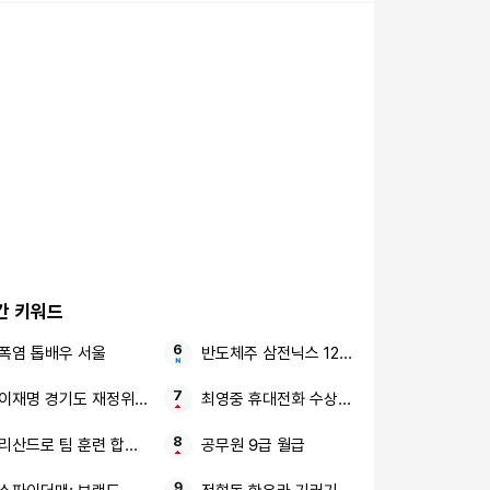
간 키워드
폭염 톱배우 서울
반도체주 삼전닉스 120일 이평선
이재명 경기도 재정위기 북한 13.5km 앞
최영중 휴대전화 수상한 사진
리산드로 팀 훈련 합류 예정
공무원 9급 월급