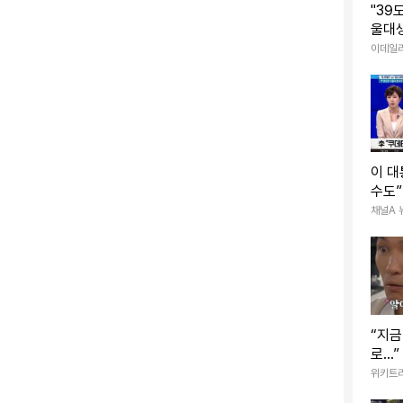
"39
울대생
비'가
이데일
이 대
수도
“정치
채널A 
“지금
로..
이 곧
위키트
논란