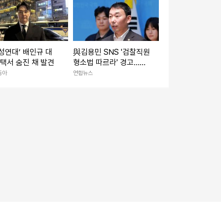
성연대’ 배인규 대
與김용민 SNS '검찰직원
자택서 숨진 채 발견
형소법 따르라' 경고…검
찰 내부망 부글
동아
연합뉴스