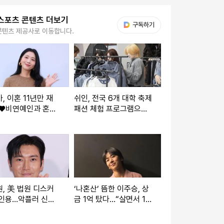
스포츠 콘텐츠 더보기
다음 My뉴스
구독하기
콘텐츠 제공사로 이동합니다.
, 이혼 11년만 재
쉬인, 전국 6개 대학 축제
”♥비연예인과 혼인
패션 체험 프로그램으로
 아들도 품어줬다”
현장 소통
]
, 美 법원 디스커
‘나혼산’ 뜸한 이주승, 상
 인용…악플러 신원
금 1억 탔다…“살면서 1등
처음” [IS하이컷]