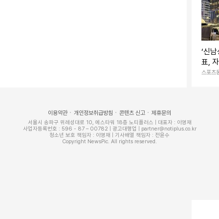
된 롯데의 초콜릿 제품들. 연합뉴스
‘신남
표, 
스포츠
가공한 것)는 시세가 폭등한 뒤 좀처럼 안정세를 찾지 못
(t)당 1만2565달러(ICE 선물거래소)를 기록해 역대
이용약관
개인정보취급방침
콘텐츠 신고
제휴문의
서울시 송파구 위례성대로 10, 에스타워 18층 노티플러스 | 대표자 : 이영재
사업자등록번호 : 596 - 87 – 00782 | 광고대행업 | partner@notiplus.co.kr
시세를 안정적으로 유지해왔는데, 5~6배 수준으로 가격이
청소년 보호 책임자 : 이영재 | 기사배열 책임자 : 전윤수
Copyright NewsPic. All rights reserved.
상승해 작년 원자재 중 최고 상승률을 기록했다.
되고 있다. 원재료의 많은 부분을 수입에 의존하는 국내
로 작용하기 때문이다. 롯데웰푸드도 고환율의 영향으로
부 비용 절감 등 경영 효율화를 위한 노력에도 불구하고