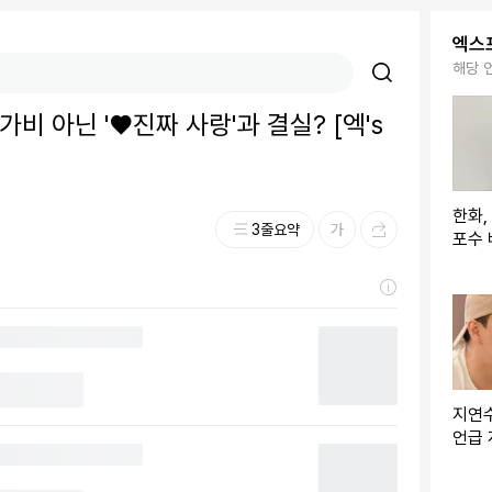
엑스
해당 
비 아닌 '♥진짜 사랑'과 결실? [엑's
한화,
3줄요약
포수 
+GG
→"홈
있을
지연수
언급 
기" v
이슈]