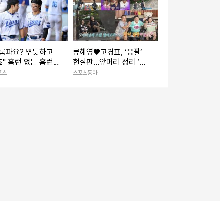
을 받은 선수는 이한범”
파룸파요? 뿌듯하고
류혜영♥고경표, ‘응팔’
" 홈런 없는 홈런
현실판…앞머리 정리 ‘심
, '최단신 듀오' 김지
쿵’→최고 7.8% (나혼
포츠
스포츠동아
성윤 덕에 산다 [IS
산)