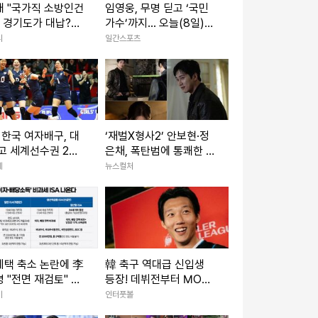
애 "국가직 소방인건
임영웅, 무명 딛고 ‘국민
왜 경기도가 대납?…1
가수’까지... 오늘(8일)
어"
데뷔 10주년
리
일간스포츠
7 한국 여자배구, 대
‘재벌X형사2’ 안보현·정
고 세계선수권 2연
은채, 폭탄범에 통쾌한 반
격 예고
제
뉴스컬처
 혜택 축소 논란에 李
韓 축구 역대급 신입생
 "전면 재검토" 질
등장! 데뷔전부터 MOM
·개선안 마련 착수
→현지 호평 일색…“승리
이
인터풋볼
만큼이나 가장 많은 관심