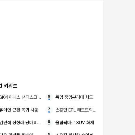
간 키워드
SK하이닉스 샌디스크 중국 충칭 패키징공장
폭염 중앙분리대 차도
유아인 근황 복귀 시동
손흥민 EPL 해트트릭 살라와 어깨 나란히
김민석 정청래 당대표 후보
올림픽대로 SUV 화재