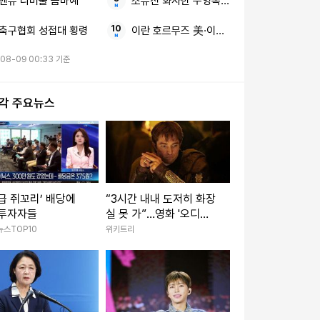
맨유 리버풀 음바예
소유진 화사한 수영복 딸과 함께한 행복한 여
축구협회 성접대 횡령
이란 호르무즈 美·이스라엘
08-09 00:33 기준
시각 주요뉴스
급 쥐꼬리’ 배당에
“3시간 내내 도저히 화장
 투자자들
실 못 가”…영화 '오디세
이' 쿠키영상·평점·논란
뉴스TOP10
위키트리
총정리