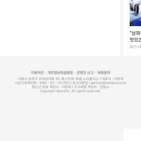
"삼
멋있죠
왕 팀
일간스
찬-김
스타]
한 결혼 관련 발언도 재조명됐다.
이용약관
개인정보취급방침
콘텐츠 신고
제휴문의
서울시 송파구 위례성대로 10, 에스타워 18층 노티플러스 | 대표자 : 이영재
사업자등록번호 : 596 - 87 – 00782 | 광고대행업 | partner@notiplus.co.kr
청소년 보호 책임자 : 이영재 | 기사배열 책임자 : 전윤수
연해 "결혼을 안 한 게 아니라 못한 거다. 시기를 놓친
Copyright NewsPic. All rights reserved.
우가 제가 처음이다. 여자친구 있다고"라며 "배우나 연
 유명세 때문에"라고 공개연애 소신을 드러내기도 했다.