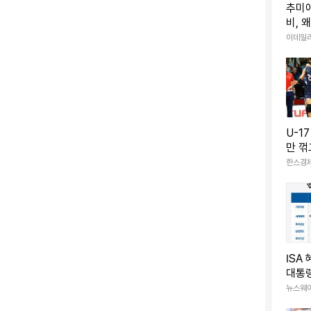
추미
비, 
 소식이 전해졌다. 상대는 지난해 열애설 당시 만나던
조 넘
이데일
스포츠뉴스에 "정우성 배우와 관련된 보도에 대해서는
드릴 수 없는 점 양해 부탁드린다"며 선을 그었다.
U-1
만 꺾
승
한스경
ISA
대통령
타··
뉴스웨