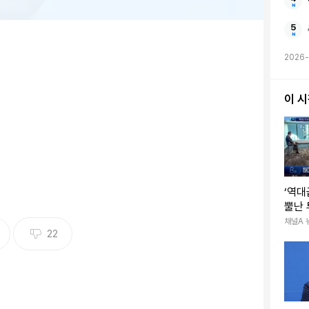
2026-
이 
‘역대
뿔난
채널A 
22
어 사랑의 결실을 맺은 걸까.
이 제기된 가운데, 과거 결혼 관련 발언이 재조명됐