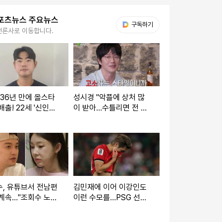
포츠뉴스 주요뉴스
다음 My뉴스
구독하기
언론사로 이동합니다.
 36년 만에 올스타
성시경 "악플에 상처 많
배출! 22세 '신인왕
이 받아…수틀리면 전 재
 도전' 괜히 하겠나
산 걸고 고소" (짠한형)
런 더비? 감히 낄 수
지…"
, 유튜브서 전남편
김민재에 이어 이강인도
계속…"조회수 노리
이런 수모를…PSG 선수
s "문제 없다" [엑's
들, LEE 빼고 전원 월드
컵 32강 진출