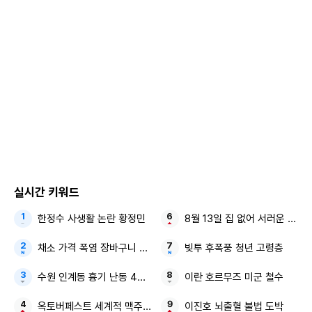
실시간 키워드
한정수 사생활 논란 황정민
8월 13일 집 없어 서러운 사람
채소 가격 폭염 장바구니 물가
빚투 후폭풍 청년 고령층
수원 인계동 흉기 난동 40대 남성
이란 호르무즈 미군 철수
옥토버페스트 세계적 맥주 축제 9월 서울서
이진호 뇌출혈 불법 도박