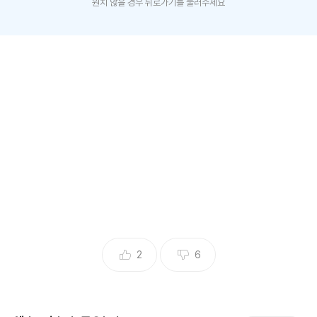
원치 않을 경우 뒤로가기를 눌러주세요
(엑스포츠뉴스 원민순 기자) 박나래가 미장 기술을 배우고 있
다고 밝혔다.
1일 방송된 MBC '나 혼자 산다'에서는 박나래가 제주도로 미
장 출장을 가는 모습이 전파를 탔다.
이날 박나래는 제주도로 내려가 23년지기라는 안양예고 시절
친구 안웅선을 만났다. 박나래는 안웅선에 대해 유일한 남사친
이라고 말했다.
2
6
안웅선은 박나래를 보더니 "너무 살이 빠졌는데"라고 얘기하
면서 캐리어를 실어줬다.