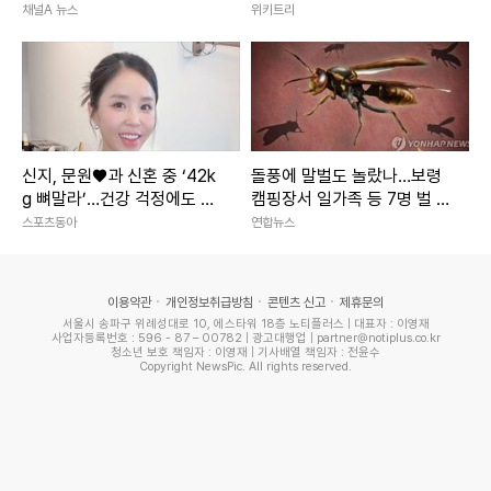
된 영화
채널A 뉴스
위키트리
신지, 문원♥과 신혼 중 ‘42k
돌풍에 말벌도 놀랐나…보령
g 뼈말라’…건강 걱정에도 행
캠핑장서 일가족 등 7명 벌 쏘
사 열일
임
스포츠동아
연합뉴스
이용약관
개인정보취급방침
콘텐츠 신고
제휴문의
서울시 송파구 위례성대로 10, 에스타워 18층 노티플러스 | 대표자 : 이영재
사업자등록번호 : 596 - 87 – 00782 | 광고대행업 | partner@notiplus.co.kr
청소년 보호 책임자 : 이영재 | 기사배열 책임자 : 전윤수
Copyright NewsPic. All rights reserved.