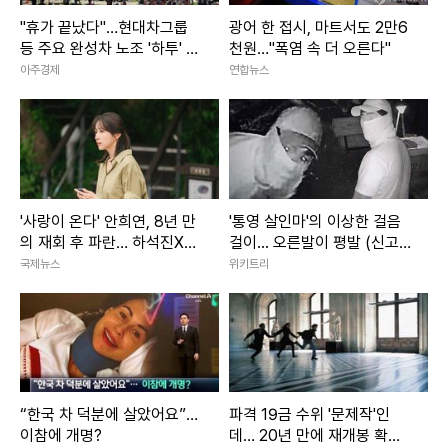
박나래는 안웅선이 촬영 때 배경으로 사용할 가벽 미장을 부탁
"휴가 끝났다"…현대차그룹
광어 한 접시, 마트서도 2만6
등 주요 완성차 노조 '하투' 재
천원…"폭염 속 더 오른다"
한 상황이라고 전했다.
개
아주경제
연합뉴스
박나래는 지난번 도배에 이어 미장까지 배우고 있다고 했다.
친구를 위해 미장 출장을 온 박나래는 캐리어에서 각종 도구들
을 꺼냈다.
'사랑이 온다' 안희연, 8년 만
'통영 살인마'의 이상한 걸음
의 재회 후 파란… 하석진X윤
걸이... 오른발이 평발 (신고
하빈 독대
금 1억)
국제뉴스
위키트리
“한국 차 덕분에 살았어요”…
파격 19금 수위 '문제작'인
이참에 개명?
데… 20년 만에 재개봉 확정