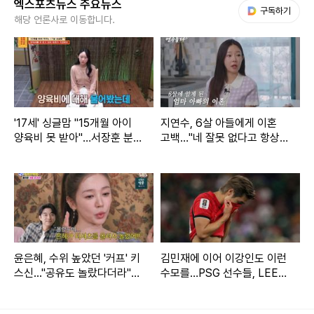
엑스포츠뉴스 주요뉴스
다음 My뉴스
구독하기
해당 언론사로 이동합니다.
'17세' 싱글맘 "15개월 아이
지연수, 6살 아들에게 이혼
양육비 못 받아"…서장훈 분
고백…"네 잘못 없다고 항상
노 (물어보살)
말해" (연수롭다)
윤은혜, 수위 높았던 '커프' 키
김민재에 이어 이강인도 이런
스신..."공유도 놀랐다더라"
수모를…PSG 선수들, LEE
(아근진)[전일야화]
빼고 전원 월드컵 32강 진출