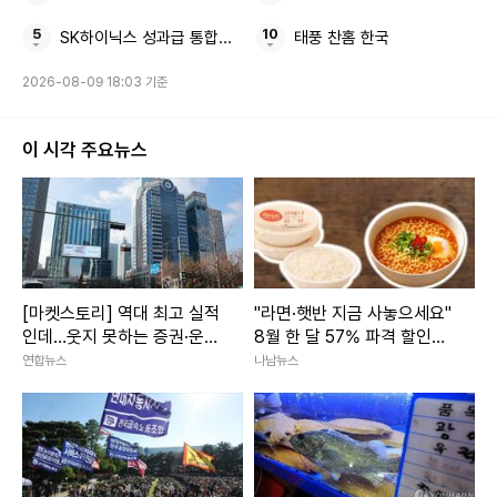
SK하이닉스 성과급 통합노조
태풍 찬홈 한국
2026-08-09 18:03 기준
이 시각 주요뉴스
박나래는 "우리 신혼부부 같은 느낌이다"라고 말했다가 바
로 "더러운 소리였나"라고 얘기하며 웃었다.
[마켓스토리] 역대 최고 실적
"라면·햇반 지금 사놓으세요"
박나래는 안웅선이 운영하는 스튜디오를 찾았다. 친구 응원 차
인데…웃지 못하는 증권·운용
8월 한 달 57% 파격 할인행
방문한 것이라고.
사
사 3800개 품목 마트
연합뉴스
나남뉴스
박나래는 안웅선이 폐가였던 곳을 감성 넘치는 스튜디오로 만
든 것을 보고 놀라며 의문의 가벽을 유심히 살펴봤다.