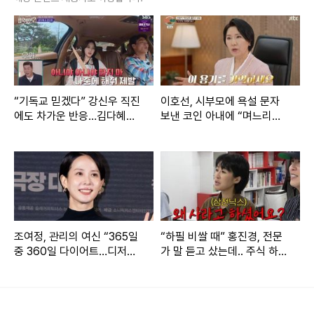
“기독교 믿겠다” 강신우 직진
이호선, 시부모에 욕설 문자
에도 차가운 반응…김다혜
보낸 코인 아내에 “며느리로
“이성적 감정 떨어졌다” (‘합
수용 쉽지 않아” (‘이숙캠’)
숙맞선2’)
[종합]
조여정, 관리의 여신 “365일
“하필 비쌀 때” 홍진경, 전문
[TV리포트=남금주 기자] 가수 정수연이 싱글맘으로 힘들게
중 360일 다이어트…디저트
가 말 듣고 샀는데.. 주식 하락
먹으면 운동해서 빼” [RE:뷰]
에 분노 [RE:뷰]
생활했던 시절을 고백했다.
30일 방송된 KBS2 ‘박원숙의 같이 삽시다'(이하 ‘같이 삽시