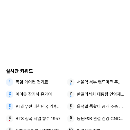
다’)에서는 박원숙, 혜은이, 신계숙이 신성과 정수연을 만난 모
습이 그려졌다.
이날 ‘보이스퀸’ 우승자 정수연은 결승 경연곡으로 인순이의
‘엄마’를 불렀다고 밝혔다. 정수연은 “객석에서 엄마가 엄청 오
열하셨다. 연습할 때도 엄청 울었다. 어느 정도 연습하니까 덤
덤해져서 괜찮겠지 생각했는데, 애써 다른 곳을 쳐다보면서 부
르다가 마지막엔 못 견디겠더라. 1등이고 뭐고 엄마한테 이 노
래 불러주고 싶었으니까 그냥 엉엉 울면서 불렀다”고 말하며
실시간 키워드
울컥했다.
폭염 에어컨 전기료
서울역 북부 랜드마크 주거지 
우승 후 꽃길이 시작되는 줄 알았던 정수연과 부모님. 하지만
아이유 장기하 윤가이
한길리서치 대통령 연임제 보
코로나가 터졌다. 정수연은 “오디션 끝나고 전국 투어 콘서트
AI 최우선 대한민국 기후위기 불평등
윤석열 특활비 공개 소송 대통
를 하는데, 10개 도시 중 2회 차부터 코로나로 다 취소됐다. 그
BTS 정국 샤넬 향수 1957
동원F&B 관절 건강 GNC 관절
사이에 다른 오디션 프로그램은 시작된다. 전 그대로 묻혀버린
거다”라며 “1등은 아무것도 할 수 없고 그냥 집에서 죽을 수밖