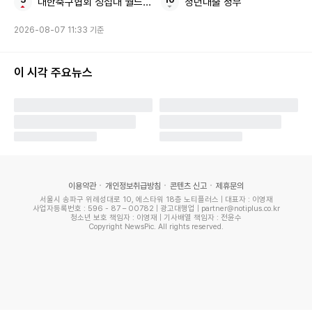
대한축구협회 성접대 월드컵
청년대출 정부
에 없는 거다. 차라리 1등 하지 말 걸 생각도 했다”고 힘들었던
2026-08-07 11:33 기준
시기를 떠올렸다.
이 시각 주요뉴스
이용약관
개인정보취급방침
콘텐츠 신고
제휴문의
서울시 송파구 위례성대로 10, 에스타워 18층 노티플러스 | 대표자 : 이영재
사업자등록번호 : 596 - 87 – 00782 | 광고대행업 | partner@notiplus.co.kr
청소년 보호 책임자 : 이영재 | 기사배열 책임자 : 전윤수
Copyright NewsPic. All rights reserved.