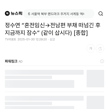
정수연 “혼전임신→전남편 부채 떠넘긴 후
지금까지 잠수” (같이 삽시다) [종합]
TV리포트
2025-01-30 12:29:20
신고
파워링크
AD