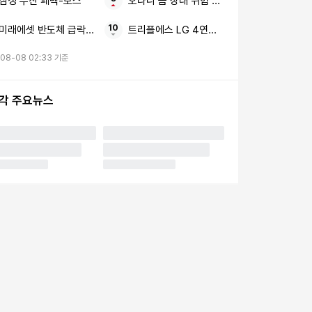
삼성 두산 페덱-보스
오타니 몸 상태 위험 감수
미래에셋 반도체 급락 변동성 피할 ‘두 가지 축’
트리플에스 LG 4연승 정하연
08-08 02:33 기준
시각 주요뉴스