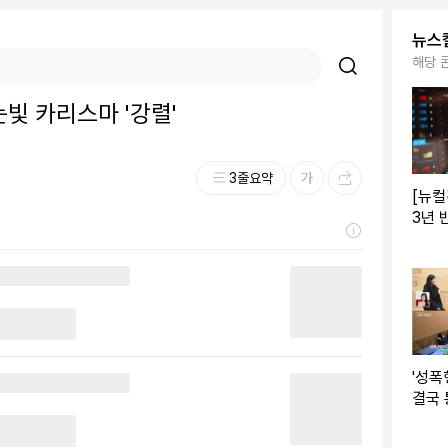
뉴스
해당 
빛 카리스마 '강렬'
3줄요약
[뉴컬
3년 
속 유
'성폭
결국 
17기
('나