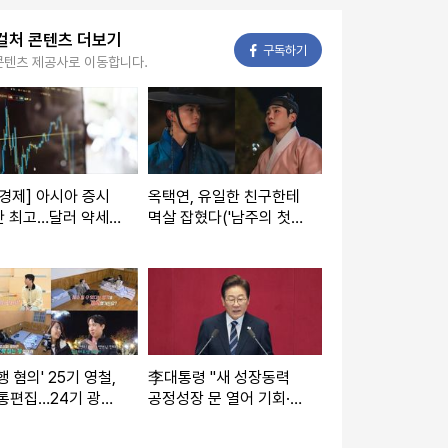
컬처 콘텐츠 더보기
페이스북
구독하기
콘텐츠 제공사로 이동합니다.
경제] 아시아 증시
옥택연, 유일한 친구한테
반 최고…달러 약세
멱살 잡혔다('남주의 첫날
로 질주
밤을 가져버렸다')
행 혐의' 25기 영철,
李대통령 "새 성장동력
통편집…24기 광수·
공정성장 문 열어 기회·결
 옥순 '커플' 조짐
과 나누자"
솔사계')