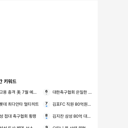
간 키워드
고용 충격 美 7월 예상 밖
대한축구협회 은밀한 성접대
롯데 최다안타 멀티히트
김포FC 직원 80억원대 횡령 대표 사직서 반
성 접대 축구협회 횡령
김지찬 삼성 80억 대박설