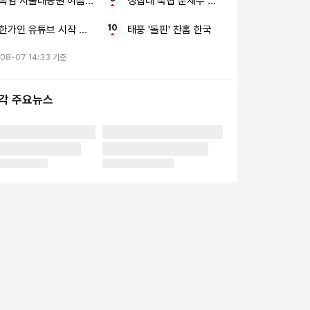
폭염 서울대공원 여름나기 특별식
성접대 축협 문체부 보고서
한가인 유튜브 시작 번아웃 고백
태풍 '돌핀' 찬홈 한국
08-07 14:33 기준
시각 주요뉴스