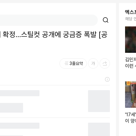
엑스
해당 
공개 확정…스틸컷 공개에 궁금증 폭발 [공
김민
3줄요약
이런 
들, 
컵 3
'17
이 양
훈 분