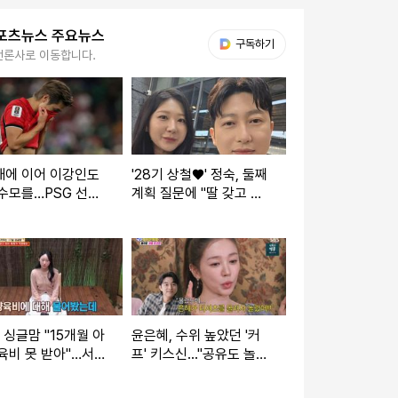
포츠뉴스 주요뉴스
다음 My뉴스
구독하기
언론사로 이동합니다.
재에 이어 이강인도
'28기 상철♥' 정숙, 둘째
수모를…PSG 선수
계획 질문에 "딸 갖고 싶
LEE 빼고 전원 월드
지만…또 아들일까 봐 겁
2강 진출
나" [★해시태그]
세' 싱글맘 "15개월 아
윤은혜, 수위 높았던 '커
육비 못 받아"…서장
프' 키스신..."공유도 놀랐
노 (물어보살)
다더라" (아근진)[전일야
화]