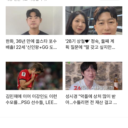
지 않는 비보를 접하고 망연자실했다. 우리가 할 수 있는 게 없
어서 그저 맥없이 시간을 보냈다"며 지난 3일 故 서희원의 비
보를 언급했다.
한화, 36년 만에 올스타 포수
'28기 상철♥' 정숙, 둘째 계
그는 "남편은 아무 말 없다가 요새 감기 때문에 마시지도 않던
배출! 22세 '신인왕+GG 도
획 질문에 "딸 갖고 싶지만…
술을 가지고 가서 방에서 혼술 하더라. 아마도 혼자 울었을 것
전' 괜히 하겠나→"홈런 더
또 아들일까 봐 겁나" [★해시
비? 감히 낄 수 있을지…"
태그]
같다"고 해 먹먹함을 더했다.
김송은 故 서희원 남편 구준엽을 언급하며 "그 와중에도 오빠
는 고맙다고 하더라... 그리고 희원이 편히 쉬도록 기도해달라
고. 마지막까지 희원이 희원이.."라고 전해 안타까움을 자아냈
김민재에 이어 이강인도 이런
성시경 "악플에 상처 많이 받
수모를…PSG 선수들, LEE
아…수틀리면 전 재산 걸고 고
다.
빼고 전원 월드컵 32강 진출
소" (짠한형)