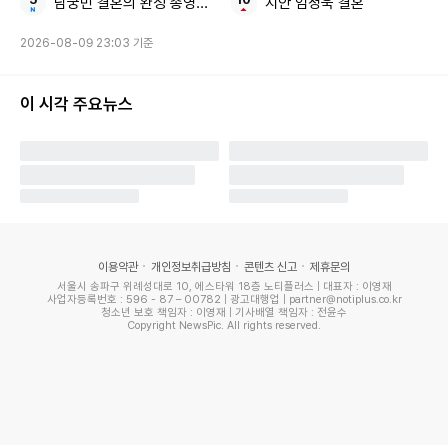
남궁민 결혼의 완성 종영소감
지안 엄정욱 결혼
그러면서 "희원이가 한참 힘들 때 영화처럼 재회하고 곁에서
함께한 시간이 비록 짧지만 얼마나 의지되고 위로가 되었을
2026-08-09 23:03 기준
까... 옆에서 지켜보는 나도 고마운데...아무도 없는 낮시간 오
열했다"며 비통한 심경을 내비쳤다.
이 시각 주요뉴스
서희원의 전 남편이자 이혼 소송을 진행 왕소비(왕샤오페이)
는 취재진 앞에서 "그녀에게 더 좋은 말씀을 해주셨으면 좋겠
다"며 울컥했다. 왕소비와 서희원은 2011년 결혼해 두 자녀를
얻었지만, 10년 만에 이혼했다.
이용약관
개인정보취급방침
콘텐츠 신고
제휴문의
서울시 송파구 위례성대로 10, 에스타워 18층 노티플러스 | 대표자 : 이영재
사업자등록번호 : 596 - 87 – 00782 | 광고대행업 | partner@notiplus.co.kr
홍콩 출신 배우 유덕화 또한 "많은 진심을 울린 실력파 배우 서
청소년 보호 책임자 : 이영재 | 기사배열 책임자 : 전윤수
Copyright NewsPic. All rights reserved.
희원을 기억한다. 편히 쉬길"이라며 추모의 뜻을 전했다.