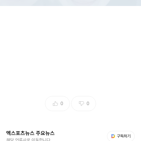
0
0
(엑스포츠뉴스 정민경 기자) 故 서희원(쉬시위안)의 갑작스러
운 비보에 추모 물결이 이어지고 있다.
엑스포츠뉴스 주요뉴스
다음 My뉴스
구독하기
해당 언론사로 이동합니다.
클론 강원래의 아내 김송은 4일 자신의 채널에 "어제 믿어지