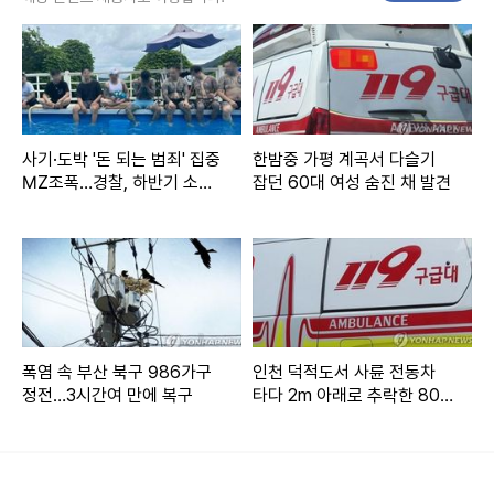
해당 편의점은 전주시정신건강복지센터가 운영하는 생명존중
안심마을 참여업체로, 생명 존중 문화 확산에 동참해온 곳이
다.
사기·도박 '돈 되는 범죄' 집중
한밤중 가평 계곡서 다슬기
편의점 사장은 "그 손님은 하루에도 몇 번씩 올 정도로 단골인
MZ조폭…경찰, 하반기 소탕
잡던 60대 여성 숨진 채 발견
데, 최근 며칠간 평소와 다른 모습을 보여 직원이 더욱 눈여겨
작전
봤던 것 같다"며 "결정적인 순간에 주저하지 않고 신고해 준 직
원에게 고맙다"고 말했다.
시 정신건강복지센터 관계자는 "이번 사례는 위험 징후를 빠
르게 인식하고 행동에 옮기는 시민의 역할이 얼마나 중요한지
폭염 속 부산 북구 986가구
인천 덕적도서 사륜 전동차
를 보여준다"면서 "무심코 지나칠 수 있었던 작은 이상 행동이
정전…3시간여 만에 복구
타다 2m 아래로 추락한 80
대 사망
지만, 관심과 대응이 있었기에 생명을 구할 수 있었다"고 감사
의 뜻을 표했다.