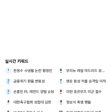
sollenso@yna.co.kr
Copyright ⓒ 연합뉴스 무단 전재 및 재배포 금지
본 콘텐츠는
뉴스픽 파트너스
에서 공유된 콘텐츠입니다.
실시간 키워드
한정수 사생활 논란 황정민
무리뉴 레알 마드리드 로드리 
금융위기 환율 변동성
맨유 동성 커플 승격팀 이적
손흥민 PL 레전드 양발 슈팅
이란 호르무즈 미군 철수
대한축구협회 성접대 심판
정보석 폭염 팬들