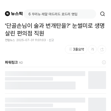
'단골손님이 술과 번개탄을?' 눈썰미로 생명
살린 편의점 직원
연합뉴스
2025-07-31 11:01:03
신고
3줄요약
파워링크
AD