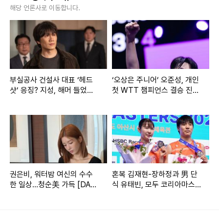
K와 KT 경기에서 SK 워니가 KT의 수비를 뚫고 탭 슛을 하고
해당 언론사로 이동합니다.
있다. 잠실｜김종원 기자 won@donga.com
Copyright ⓒ 스포츠동아 무단 전재 및 재배포 금지
본 콘텐츠는
뉴스픽 파트너스
에서 공유된 콘텐츠입니다.
부실공사 건설사 대표 ‘헤드
‘오상은 주니어’ 오준성, 개인
샷’ 응징? 지성, 해머 들었
첫 WTT 챔피언스 결승 진
다…대리 통쾌 (아파트)
출…WTT 챔피언스 요코하마
준결승서 시노즈카에 4-1 완
승
권은비, 워터밤 여신의 수수
혼복 김재현-장하정과 男 단
한 일상…청순美 가득 [DA
식 유태빈, 모두 코리아마스
★]
터즈서 銀…韓 배드민턴, 대
회 사상 첫 노골드 아쉬움