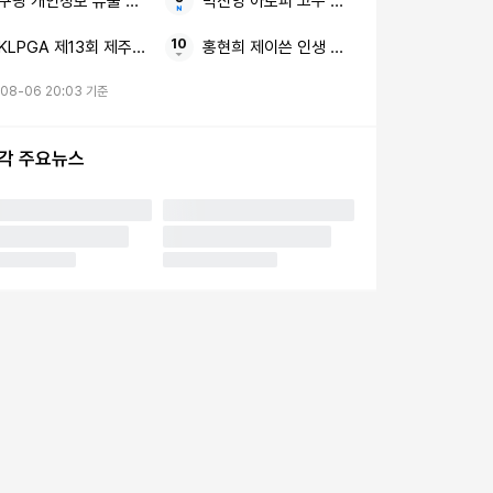
쿠팡 개인정보 유출 손해배상
박진영 아토피 고수 식단
KLPGA 제13회 제주삼다수 마스터스 폭염 대응
홍현희 제이쓴 인생 최저
08-06 20:03 기준
시각 주요뉴스