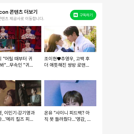
kcon 콘텐츠 더보기
네이버 포스트
구독하기
콘텐츠 제공사로 이동합니다.
 "어릴 때부터 귀
조이현♥추영우, 고백 후
 봐"…무속인 "귀신
더 애틋해진 쌍방 로맨
인을 탐내고 있어"
스…입맞춤 1초 전(견우
묘한이야기)
와선녀)
, 이민기·강기영과
온유 "샤이니 피드백? 아
…'메리 킬즈 피플'
직 못 들려줬다…'영감, 힙
 속 묘한 분위기
해졌네'라고 반응 해줬으
면 좋겠다"