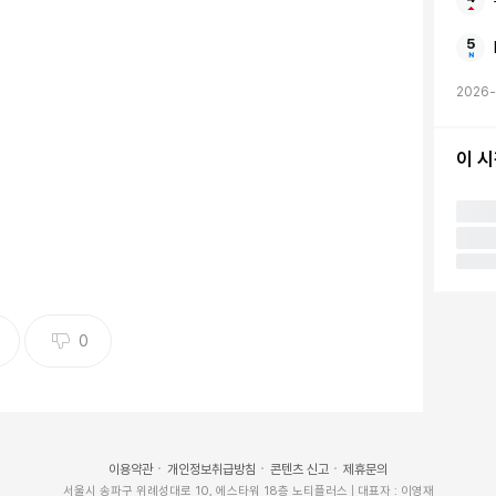
2026-
이 
0
비하인드 컷을 게재하며 "며칠밖에 안 지났는데 벌써 보
는 일본어 글을 남겼다.
이용약관
개인정보취급방침
콘텐츠 신고
제휴문의
서울시 송파구 위례성대로 10, 에스타워 18층 노티플러스 | 대표자 : 이영재