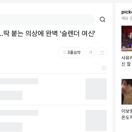
pic
해당 
…딱 붙는 의상에 완벽 '슬렌더 여신'
3줄요약
사유리
신 잘
이 본
(귀
이보영
온도차
포스터