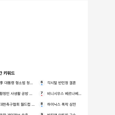
간 키워드
李 대통령 형소법 청와대
각시탈 반민정 결혼
황정민 사생활 공방 여론전
비니시우스 베르나베우 SNS
대한축구협회 월드컵 성접대
하이닉스 폭락 삼전