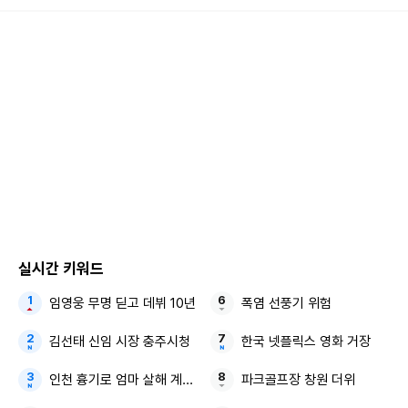
전 지구적 신드롬이라 해도 무방할 ‘데몬 헌터스’의 인기는, 글
로벌 대표 대중음악 순위표로 꼽히는 빌보드 차트에서도 여실
히 드러나고 있다. 지난 29일 빌보드가 공개한 최신 차트에 따
르면 ‘데몬 헌터스’ 속 3인조 여성 그룹 헌트릭스가 부른 노래
‘골든’(GOLDEN)이 메인 싱글(음원) 차트인 ‘핫 100’ 2위를
차지했다. 이달 초 해당 차트에 81위로 진입한 후 23위, 6위,
4위, 급기야 2위까지 급등세를 연출 중으로, ‘올해의 글로벌
메가 히트곡’으로 조기 확정된 인상이다.
‘데몬 헌터스’의 역대급 인기에 넷플릭스는 그야말로 신났다.
실시간 키워드
6월 말 공식 홈페이지에 ‘케이팝 데몬 헌터스’ 의류 9종을 선
임영웅 무명 딛고 데뷔 10년
폭염 선풍기 위험
보이며 본격 ‘굿즈 판매’에도 나선 넷플릭스는 이른바 ‘케데헌
김선태 신임 시장 충주시청
한국 넷플릭스 영화 거장
앓이’ 중인 글로벌 팬들의 성화에 힘입어 최근 기념품목을 대
폭 확대하기도 했다. 30일 기준 넷플릭스는 인형과 스티커,
인천 흉기로 엄마 살해 계양경기장 18홀 파크골프장
파크골프장 창원 더위
컵, 휴대전화 케이스, 담요 등 55종의 관련 굿즈를 판매하고