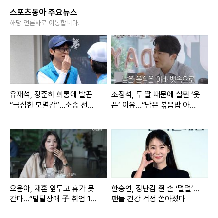
‘데몬 헌터스’의 놀라운 신기록 행진은 여기서 멈추지 않을 것
스포츠동아 주요뉴스
해당 언론사로 이동합니다.
으로 보인다. OTT(온라인 동영상 서비스) 콘텐츠 상당수가 공
개 첫 주 또는 둘째 주 시청 수 최고 치를 기록하는 것과 달리,
‘데몬 헌터스’는 시간이 흐를수록 도리어 힘이 붙는 극히 ‘이례
적 상승 곡선’을 그리고 있기 때문이다.
유재석, 정준하 희롱에 발끈
조정석, 두 딸 때문에 살찐 ‘웃
넷플릭스에 따르면 ‘데몬 헌터스’는 5주 차에 2580만 조회수
“극심한 모멸감”…소송 선언
픈’ 이유…“남은 볶음밥 아까
를 기록하며 시청 수 자체 최고치를 경신한 데 이어 6주 차(26
(놀뭐)
워서 내가 해치워”
30만 조회수)에 또 한 번 이를 갈아치우는 기염을 토했다.
이와 맞물려 북미 주요 연예 매체들은 “이같은 추세가 지속될
경우, ‘데몬 헌터스’가 애니메이션은 물론 실사까지 포함한 전
체 영화 영역에서 ‘역대 최다 시청 수’를 기록할 가능성이 크
오윤아, 재혼 앞두고 휴가 못
한승연, 장난감 쥔 손 ‘덜덜’…
간다…“발달장애 子 취업 1년
팬들 건강 걱정 쏟아졌다
다”고 예측했다.
차” [SD톡톡]