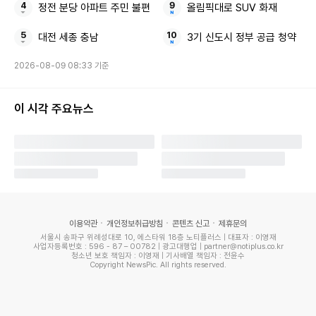
정전 분당 아파트 주민 불편
올림픽대로 SUV 화재
있다.
대전 세종 충남
3기 신도시 정부 공급 청약
2026-08-09 08:33 기준
이승미 기자 smlee@donga.com
이 시각 주요뉴스
Copyright © 스포츠동아. All rights reserved. 무단 전재,
재배포 및 AI학습 이용 금지
Copyright ⓒ 스포츠동아 무단 전재 및 재배포 금지
본 콘텐츠는
뉴스픽 파트너스
에서 공유된 콘텐츠입니다.
이용약관
개인정보취급방침
콘텐츠 신고
제휴문의
서울시 송파구 위례성대로 10, 에스타워 18층 노티플러스 | 대표자 : 이영재
사업자등록번호 : 596 - 87 – 00782 | 광고대행업 | partner@notiplus.co.kr
청소년 보호 책임자 : 이영재 | 기사배열 책임자 : 전윤수
Copyright NewsPic. All rights reserved.