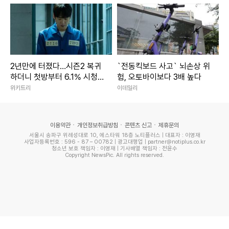
2년만에 터졌다…시즌2 복귀
`전동킥보드 사고` 뇌손상 위
하더니 첫방부터 6.1% 시청
험, 오토바이보다 3배 높다
률 찍은 한국 드라마
위키트리
이데일리
이용약관
개인정보취급방침
콘텐츠 신고
제휴문의
서울시 송파구 위례성대로 10, 에스타워 18층 노티플러스 | 대표자 : 이영재
사업자등록번호 : 596 - 87 – 00782 | 광고대행업 | partner@notiplus.co.kr
청소년 보호 책임자 : 이영재 | 기사배열 책임자 : 전윤수
Copyright NewsPic. All rights reserved.