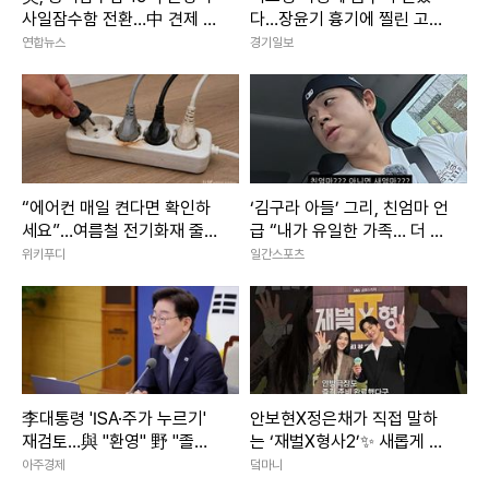
사일잠수함 전환…中 견제 강
다…장윤기 흉기에 찔린 고교
화
생 ‘의상자’ 인정
연합뉴스
경기일보
“에어컨 매일 켠다면 확인하
‘김구라 아들’ 그리, 친엄마 언
세요”…여름철 전기화재 줄이
급 “내가 유일한 가족… 더 챙
는 점검법
기려고”
위키푸디
일간스포츠
李대통령 'ISA·주가 누르기'
안보현X정은채가 직접 말하
재검토…與 "환영" 野 "졸속
는 ‘재벌X형사2’✨ 새롭게 돌
국정"
아온 두 사람의 이야기｜재벌
아주경제
덬마니
X형사2