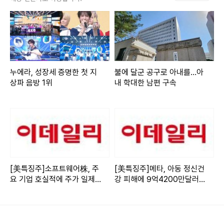
이익은 11억원 수준”이라고 설명했다.
이어 “AI와 HBM(고대역폭메모리) 반도체 업황 개선으로 매
출과 영업이익이 큰 폭으로 성장했다. 반도체 시장 호황과 신
규 고객사 확보를 통해 지속적인 성장세를 이어갈 것”이라고
누에라, 성장세 증명한 첫 지
불에 달군 공구로 아내를…아
말했다.
상파 음방 1위
내 학대한 남편 구속
관련 업계에 따르면 글로벌 AI 수요 급증으로 HBM 시장이 급
성장하면서 장비 수요도 크게 늘어날 것으로 관측된다. 시장조
사기관 트렌드포스는 HBM 시장 규모가 2024년 182억달러
에서 2025년 467억달러로 156% 성장할 것으로 전망했다.
[美특징주]소프트웨어株, 주
[美특징주]메타, 아동 정신건
요 기업 호실적에 주가 일제
강 피해에 9억4200만달러
Copyright ⓒ 이데일리 무단 전재 및 재배포 금지
히 강세
배상 판결에도 항소 방침에
주가 강보합
본 콘텐츠는
뉴스픽 파트너스
에서 공유된 콘텐츠입니다.