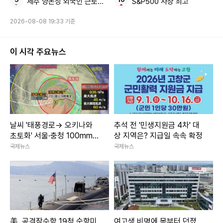
제주 양돈장 외국인 근로자 질식해 숨져
S&P500 사상 최고
2026-08-08 19:33 기준
이 시각 주요뉴스
날씨 '태풍경로→ 오키나와
추석 전 '민생지원금 4차' 대
초토화' 서울·충청 100mm이
상 지역은? 지급일 속속 확정
상 소나기 주말날씨
국제뉴스
국제뉴스
美, 공격잠수함 19척 순항미
여고생 비명에 몸부터 던졌