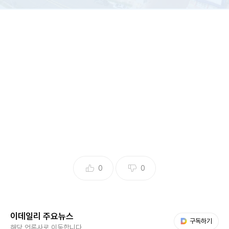
(사진=다원넥스뷰)
[이데일리 이지은 기자] 초정밀 레이저 접합장비 전문기업 다
원넥스뷰(323350)가 지난해 역대 최대 실적을 달성했다고 3
일 밝혔다.
다원넥스뷰는 2024년 4분기 매출액 74억원, 영업이익 12억
원을 기록했다. 연간 기준으로 매출액은 전년 대비 75.5% 증
가한 187억원, 영업이익은 13억원으로 흑자전환에 성공했다.
0
0
다만 당기순이익은 41억원 적자를 기록했다.
다원넥스뷰 관계자는 “지난해 6월 스팩 합병비용 52억원이
이데일리 주요뉴스
일회성으로 반영된 결과”라며 “이를 제외한 실질적인 당기순
다음 My뉴스
구독하기
해당 언론사로 이동합니다.