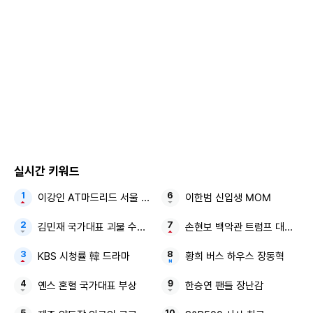
실시간 키워드
이강인 AT마드리드 서울 3대
이한범 신입생 MOM
김민재 국가대표 괴물 수비수 남아공전 졸전
손현보 백악관 트럼프 대통령
KBS 시청률 韓 드라마
황희 버스 하우스 장동혁
옌스 혼혈 국가대표 부상
한승연 팬들 장난감